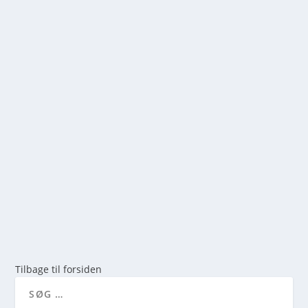
LOCH NEES PUT & TAKE ANMELDELSE:
SHELTER OVERNATNING & FISKERI I
VESTJYLLAND
af
mick
|
jan 19, 2026
|
0
Første indtryk & Beliggenhed Da vi drejer af
hovedvejen og kører mod Vemb, mærker vi straks...
LÆS MERE
Tilbage til forsiden