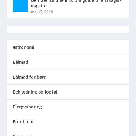
Den Genfundne Bro: Din guide til en magisk
dagstur
maj 17, 2026
astronomi
Bålmad
Bålmad for børn
Beklædning og fodtøj
Bjergvandring
Bornholm