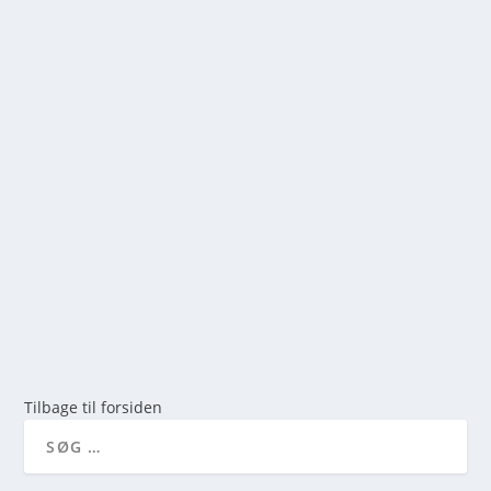
SIKKERHED I NATUREN: DIN GUIDE TIL EN
TRYG OPLEVELSE I DET FRI
af
mick
|
jan 15, 2026
|
0
Forberedelse er Nøglen til Sikkerhed En vellykket
sheltertur begynder længe før du tager fra...
LÆS MERE
Tilbage til forsiden