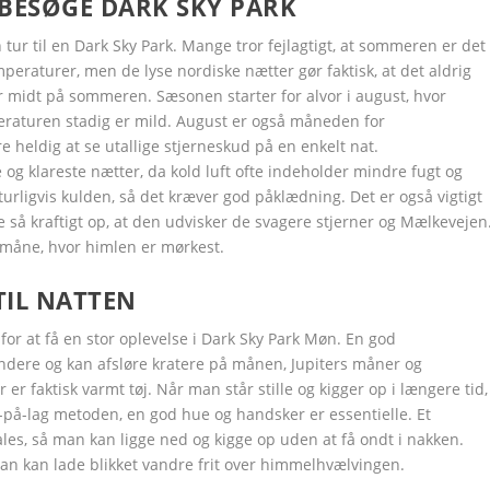
 BESØGE DARK SKY PARK
Google+
Google+
Google+
Google+
Google+
LinkedIn
LinkedIn
LinkedIn
LinkedIn
LinkedIn
ur til en Dark Sky Park. Mange tror fejlagtigt, at sommeren er det
eraturer, men de lyse nordiske nætter gør faktisk, at det aldrig
er midt på sommeren. Sæsonen starter for alvor i august, hvor
raturen stadig er mild. August er også måneden for
eldig at se utallige stjerneskud på en enkelt nat.
g klareste nætter, da kold luft ofte indeholder mindre fugt og
rligvis kulden, så det kræver god påklædning. Det er også vigtigt
så kraftigt op, at den udvisker de svagere stjerner og Mælkevejen
ymåne, hvor himlen er mørkest.
TIL NATTEN
for at få en stor oplevelse i Dark Sky Park Møn. En god
yndere og kan afsløre kratere på månen, Jupiters måner og
er faktisk varmt tøj. Når man står stille og kigger op i længere tid,
-på-lag metoden, en god hue og handsker er essentielle. Et
ales, så man kan ligge ned og kigge op uden at få ondt i nakken.
man kan lade blikket vandre frit over himmelhvælvingen.