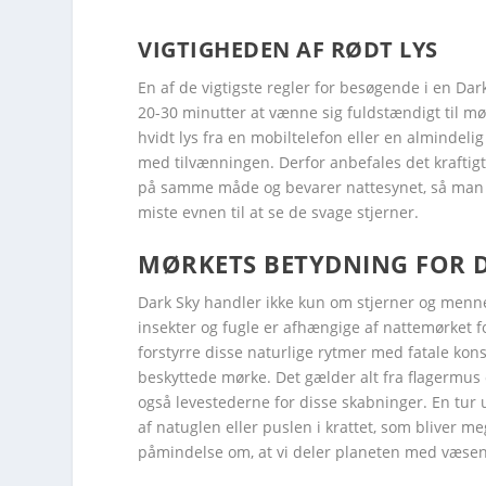
VIGTIGHEDEN AF RØDT LYS
Facebook
Facebook
Facebook
Facebook
Facebook
Twitter
Twitter
Twitter
Twitter
Twitter
En af de vigtigste regler for besøgende i en Da
20-30 minutter at vænne sig fuldstændigt til mø
hvidt lys fra en mobiltelefon eller en almindel
med tilvænningen. Derfor anbefales det kraftigt 
på samme måde og bevarer nattesynet, så man sta
miste evnen til at se de svage stjerner.
MØRKETS BETYDNING FOR D
Dark Sky handler ikke kun om stjerner og menne
insekter og fugle er afhængige af nattemørket f
forstyrre disse naturlige rytmer med fatale kon
beskyttede mørke. Det gælder alt fra flagermus o
også levestederne for disse skabninger. En tur 
af natuglen eller puslen i krattet, som bliver 
påmindelse om, at vi deler planeten med væsene