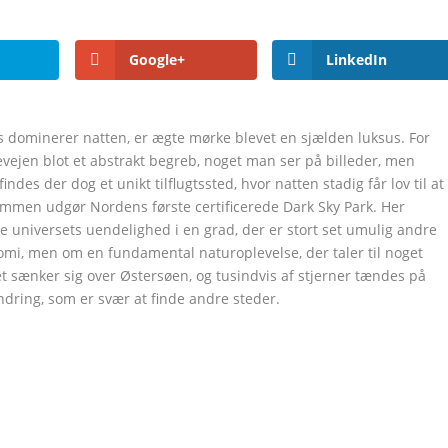
Google+
LinkedIn
lys dominerer natten, er ægte mørke blevet en sjælden luksus. For
jen blot et abstrakt begreb, noget man ser på billeder, men
ndes der dog et unikt tilflugtssted, hvor natten stadig får lov til at
ammen udgør Nordens første certificerede Dark Sky Park. Her
e universets uendelighed i en grad, der er stort set umulig andre
nomi, men om en fundamental naturoplevelse, der taler til noget
 sænker sig over Østersøen, og tusindvis af stjerner tændes på
dring, som er svær at finde andre steder.