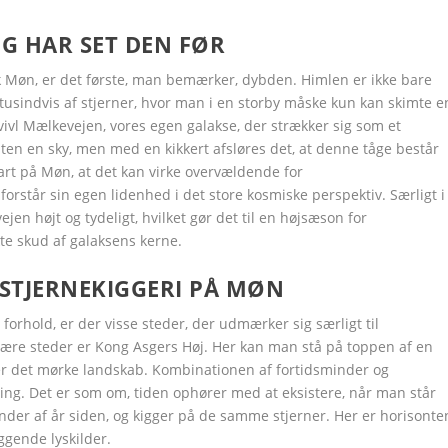
G HAR SET DEN FØR
Google+
Google+
Google+
Google+
Google+
LinkedIn
LinkedIn
LinkedIn
LinkedIn
LinkedIn
 Møn, er det første, man bemærker, dybden. Himlen er ikke bare
 tusindvis af stjerner, hvor man i en storby måske kun kan skimte e
vl Mælkevejen, vores egen galakse, der strækker sig som et
ten en sky, men med en kikkert afsløres det, at denne tåge består
klart på Møn, at det kan virke overvældende for
orstår sin egen lidenhed i det store kosmiske perspektiv. Særligt i
en højt og tydeligt, hvilket gør det til en højsæson for
kte skud af galaksens kerne.
 STJERNEKIGGERI PÅ MØN
orhold, er der visse steder, der udmærker sig særligt til
lære steder er Kong Asgers Høj. Her kan man stå på toppen af en
er det mørke landskab. Kombinationen af fortidsminder og
ing. Det er som om, tiden ophører med at eksistere, når man står
nder af år siden, og kigger på de samme stjerner. Her er horisonte
ggende lyskilder.