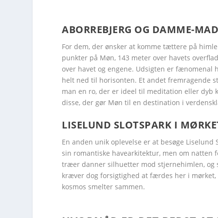
ABORREBJERG OG DAMME-MAD
Facebook
Facebook
Facebook
Facebook
Facebook
Twitter
Twitter
Twitter
Twitter
Twitter
For dem, der ønsker at komme tættere på himlen 
punkter på Møn, 143 meter over havets overflad
over havet og engene. Udsigten er fænomenal he
helt ned til horisonten. Et andet fremragende s
man en ro, der er ideel til meditation eller dy
disse, der gør Møn til en destination i verdensk
LISELUND SLOTSPARK I MØRKE
En anden unik oplevelse er at besøge Liselund 
sin romantiske havearkitektur, men om natten fo
træer danner silhuetter mod stjernehimlen, og s
kræver dog forsigtighed at færdes her i mørket,
kosmos smelter sammen.