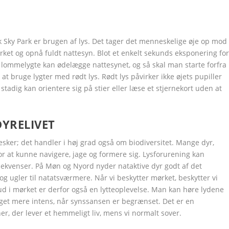
Google+
Google+
Google+
Google+
Google+
LinkedIn
LinkedIn
LinkedIn
LinkedIn
LinkedIn
rk Sky Park er brugen af lys. Det tager det menneskelige øje op mod
rket og opnå fuldt nattesyn. Blot et enkelt sekunds eksponering fo
ig lommelygte kan ødelægge nattesynet, og så skal man starte forfra
at bruge lygter med rødt lys. Rødt lys påvirker ikke øjets pupiller
dig kan orientere sig på stier eller læse et stjernekort uden at
YRELIVET
sker; det handler i høj grad også om biodiversitet. Mange dyr,
or at kunne navigere, jage og formere sig. Lysforurening kan
sekvenser. På Møn og Nyord nyder nataktive dyr godt af det
g ugler til natatsværmere. Når vi beskytter mørket, beskytter vi
ud i mørket er derfor også en lytteoplevelse. Man kan høre lydene
meget mere intens, når synssansen er begrænset. Det er en
r, der lever et hemmeligt liv, mens vi normalt sover.