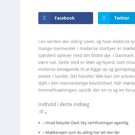
Facebook
Twitter
I en verden der aldrig sover, og hvor elektrisk 
mange mennesker i moderne storbyer er mælkeve
sjældent oplever med det blotte øje. I Danmark fi
være nat. Dette sted er Møn og Nyord, som tils
inviteres besøgende til at kigge op og genopdag
steder i landet. Det handler ikke kun om astro
dybt i den menneskelige bevidsthed. Når mørket
himmelhvælvingen, opstår der en ro og en forun
Indhold i dette indlæg
Hvad betyder Dark Sky certificeringen egentlig
Mælkevejen som du aldrig har set den før