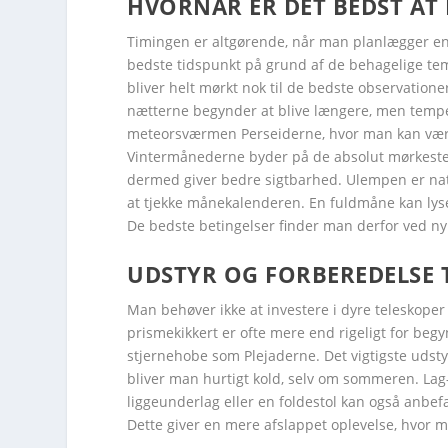
HVORNÅR ER DET BEDST AT
Facebook
Facebook
Facebook
Facebook
Facebook
Twitter
Twitter
Twitter
Twitter
Twitter
Timingen er altgørende, når man planlægger en t
bedste tidspunkt på grund af de behagelige temp
bliver helt mørkt nok til de bedste observation
nætterne begynder at blive længere, men tempe
meteorsværmen Perseiderne, hvor man kan være h
Vintermånederne byder på de absolut mørkeste o
dermed giver bedre sigtbarhed. Ulempen er natu
at tjekke månekalenderen. En fuldmåne kan lyse 
De bedste betingelser finder man derfor ved n
UDSTYR OG FORBEREDELSE 
Man behøver ikke at investere i dyre teleskoper 
prismekikkert er ofte mere end rigeligt for beg
stjernehobe som Plejaderne. Det vigtigste udstyr 
bliver man hurtigt kold, selv om sommeren. Lag
liggeunderlag eller en foldestol kan også anbef
Dette giver en mere afslappet oplevelse, hvor 