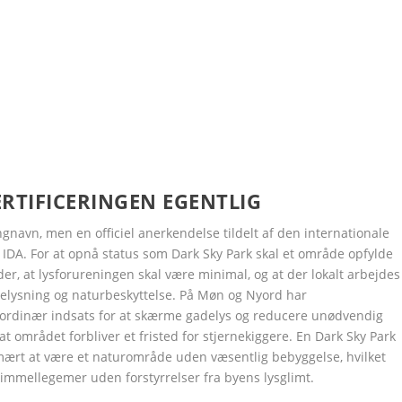
RTIFICERINGEN EGENTLIG
gnavn, men en officiel anerkendelse tildelt af den internationale
, IDA. For at opnå status som Dark Sky Park skal et område opfylde
er, at lysforureningen skal være minimal, og at der lokalt arbejdes
 belysning og naturbeskyttelse. På Møn og Nyord har
ordinær indsats for at skærme gadelys og reducere unødvendig
at området forbliver et fristed for stjernekiggere. En Dark Sky Park
imært at være et naturområde uden væsentlig bebyggelse, hvilket
himmellegemer uden forstyrrelser fra byens lysglimt.