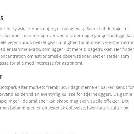
S
Google+
Google+
Google+
Google+
Google+
LinkedIn
LinkedIn
LinkedIn
LinkedIn
LinkedIn
rent fysisk, er Aborrebjerg et oplagt valg. Som et af de højeste
e, kommer man her op over den dis, der nogle gange kan ligge lav
le vejen rundt, hvilket giver mulighed for at observere stjernerne
ted er Damme-Mads, som ligger lidt mere tilbagetrukket. Her finde
b koncentration om astronomiske observationer. Det er steder som
lasse for alle med interesse for astronomi.
T
Slotspark efter mørkets frembrud. I dagtimerne er parken kendt fo
rvandles den til en eventyrlig kulisse for stjernekiggeri. De gamle
pejlinger i de små søer kan skabe magiske visuelle effekter. Det
 men belønningen er en æstetisk oplevelse, hvor natur, kultur og