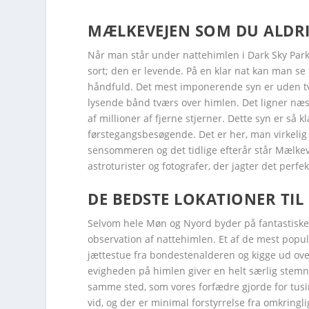
MÆLKEVEJEN SOM DU ALDRI
Facebook
Facebook
Facebook
Facebook
Facebook
Twitter
Twitter
Twitter
Twitter
Twitter
Når man står under nattehimlen i Dark Sky Park
sort; den er levende. På en klar nat kan man se
håndfuld. Det mest imponerende syn er uden tvi
lysende bånd tværs over himlen. Det ligner næs
af millioner af fjerne stjerner. Dette syn er så 
førstegangsbesøgende. Det er her, man virkelig f
sensommeren og det tidlige efterår står Mælkevej
astroturister og fotografer, der jagter det perfe
DE BEDSTE LOKATIONER TIL
Selvom hele Møn og Nyord byder på fantastiske f
observation af nattehimlen. Et af de mest popu
jættestue fra bondestenalderen og kigge ud ov
evigheden på himlen giver en helt særlig stemn
samme sted, som vores forfædre gjorde for tusi
vid, og der er minimal forstyrrelse fra omkringli