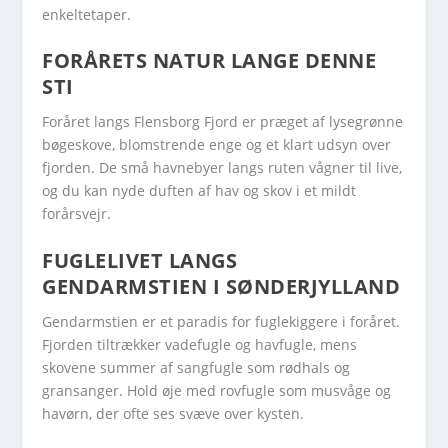
enkeltetaper.
FORÅRETS NATUR LANGE DENNE
STI
Foråret langs Flensborg Fjord er præget af lysegrønne
bøgeskove, blomstrende enge og et klart udsyn over
fjorden. De små havnebyer langs ruten vågner til live,
og du kan nyde duften af hav og skov i et mildt
forårsvejr.
FUGLELIVET LANGS
GENDARMSTIEN I SØNDERJYLLAND
Gendarmstien er et paradis for fuglekiggere i foråret.
Fjorden tiltrækker vadefugle og havfugle, mens
skovene summer af sangfugle som rødhals og
gransanger. Hold øje med rovfugle som musvåge og
havørn, der ofte ses svæve over kysten.