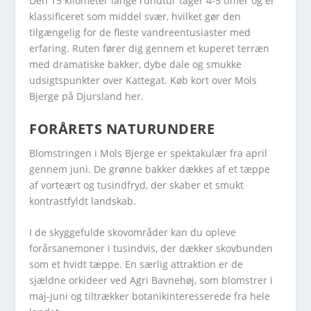
Den 15 kilometer lange rundtur tager 4-5 timer og er
klassificeret som middel svær, hvilket gør den
tilgængelig for de fleste vandreentusiaster med
erfaring. Ruten fører dig gennem et kuperet terræn
med dramatiske bakker, dybe dale og smukke
udsigtspunkter over Kattegat. Køb kort over Mols
Bjerge på Djursland her.
FORÅRETS NATURUNDERE
Blomstringen i Mols Bjerge er spektakulær fra april
gennem juni. De grønne bakker dækkes af et tæppe
af vorteært og tusindfryd, der skaber et smukt
kontrastfyldt landskab.
I de skyggefulde skovområder kan du opleve
forårsanemoner i tusindvis, der dækker skovbunden
som et hvidt tæppe. En særlig attraktion er de
sjældne orkideer ved Agri Bavnehøj, som blomstrer i
maj-juni og tiltrækker botanikinteresserede fra hele