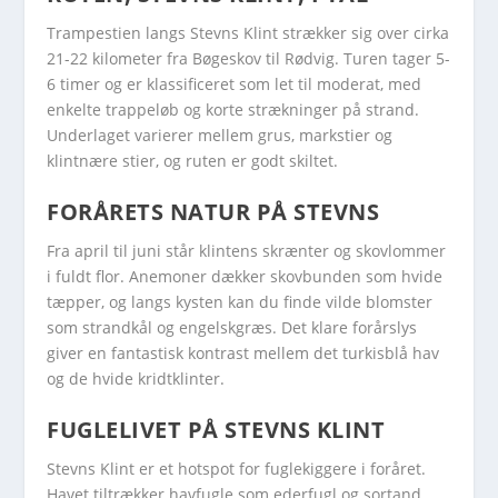
Trampestien langs Stevns Klint strækker sig over cirka
21-22 kilometer fra Bøgeskov til Rødvig. Turen tager 5-
6 timer og er klassificeret som let til moderat, med
enkelte trappeløb og korte strækninger på strand.
Underlaget varierer mellem grus, markstier og
klintnære stier, og ruten er godt skiltet.
FORÅRETS NATUR PÅ STEVNS
Fra april til juni står klintens skrænter og skovlommer
i fuldt flor. Anemoner dækker skovbunden som hvide
tæpper, og langs kysten kan du finde vilde blomster
som strandkål og engelskgræs. Det klare forårslys
giver en fantastisk kontrast mellem det turkisblå hav
og de hvide kridtklinter.
FUGLELIVET PÅ STEVNS KLINT
Stevns Klint er et hotspot for fuglekiggere i foråret.
Havet tiltrækker havfugle som ederfugl og sortand,