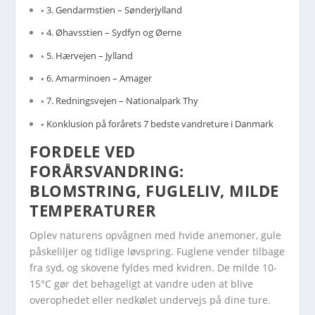
3. Gendarmstien – Sønderjylland
4. Øhavsstien – Sydfyn og Øerne
5. Hærvejen – Jylland
6. Amarminoen – Amager
7. Redningsvejen – Nationalpark Thy
Konklusion på forårets 7 bedste vandreture i Danmark
FORDELE VED
FORÅRSVANDRING:
BLOMSTRING, FUGLELIV, MILDE
TEMPERATURER
Oplev naturens opvågnen med hvide anemoner, gule
påskeliljer og tidlige løvspring. Fuglene vender tilbage
fra syd, og skovene fyldes med kvidren. De milde 10-
15°C gør det behageligt at vandre uden at blive
overophedet eller nedkølet undervejs på dine ture.