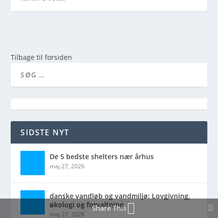
Tilbage til forsiden
SIDSTE NYT
De 5 bedste shelters nær århus
maj 27, 2026
danske vandløb og vandmiljø: Lovgivning,
økologi og forvaltning
Share This
maj 27, 2026