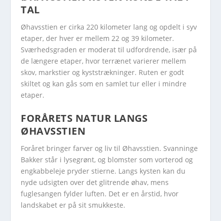
TAL
Øhavsstien er cirka 220 kilometer lang og opdelt i syv
etaper, der hver er mellem 22 og 39 kilometer.
Sværhedsgraden er moderat til udfordrende, især på
de længere etaper, hvor terrænet varierer mellem
skov, markstier og kyststrækninger. Ruten er godt
skiltet og kan gås som en samlet tur eller i mindre
etaper.
FORÅRETS NATUR LANGS
ØHAVSSTIEN
Foråret bringer farver og liv til Øhavsstien. Svanninge
Bakker står i lysegrønt, og blomster som vorterod og
engkabbeleje pryder stierne. Langs kysten kan du
nyde udsigten over det glitrende øhav, mens
fuglesangen fylder luften. Det er en årstid, hvor
landskabet er på sit smukkeste.