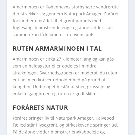
Amarminoen er Københavns storbynære vandrerute,
der strækker sig gennem Naturpark Amager. Foråret
forvandler området til et grønt paradis med
fuglesang, blomstrende enge og åbne vidder – alt
sammen kun få kilometer fra byens puls.
RUTEN ARMARMINOEN I TAL
Amarminoen er cirka 27 kilometer lang og kan gås
som en heldagstur eller opdeles i mindre
strækninger. Sværhedsgraden er moderat, da ruten
er flad, men kræver udholdenhed på grund af
længden. Underlaget består af stier, grusveje og
enkelte gangbroer, og ruten er godt skiltet.
FORÅRETS NATUR
Foråret bringer liv til Naturpark Amager. Kalvebod
Fælled står i lysegrønt, og birkeskovene springer ud.
På de åbne vidder blomstrer engkabbeleje og