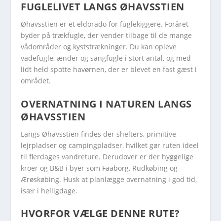
FUGLELIVET LANGS ØHAVSSTIEN
Øhavsstien er et eldorado for fuglekiggere. Foråret
byder på trækfugle, der vender tilbage til de mange
vådområder og kyststrækninger. Du kan opleve
vadefugle, ænder og sangfugle i stort antal, og med
lidt held spotte havørnen, der er blevet en fast gæst i
området.
OVERNATNING I NATUREN LANGS
ØHAVSSTIEN
Langs Øhavsstien findes der shelters, primitive
lejrpladser og campingpladser, hvilket gør ruten ideel
til flerdages vandreture. Derudover er der hyggelige
kroer og B&B i byer som Faaborg, Rudkøbing og
Ærøskøbing. Husk at planlægge overnatning i god tid,
især i helligdage.
HVORFOR VÆLGE DENNE RUTE?