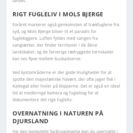
landet.
RIGT FUGLELIV
I MOLS BJERGE
Foråret markerer også genkomsten af trækfuglene fra
syd, og Mols Bjerge bliver til et paradis for
fuglekiggere. Luften fyldes med sangen fra
sanglærker, der finder territorier i de åbne
landskaber, og de farverige rødryggede tornskader
kan ses flyve mellem buskadserne.
Ved kystområderne er der gode muligheder for at
spotte den majestætiske havørn, der ofte jager fisk i
Kattegat eller hviler på klipperne. Det er også en ideel
tid at medbringe kamera og fuglebog for at
dokumentere det rige fugleliv.
OVERNATNING I NATUREN
PÅ
DJURSLAND
For den komplette forårsoplevelse kan du overnatte i