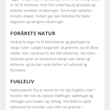
er let til moderat, med fast underlag på grusveje og
enkelte sandede strækninger. Turen kan opdeles i
mindre etaper, hvilket gør den fleksibel for både
dagsture og længere vandringer.
FORÅRETS NATUR
Foråret bringer liv til klithederne og plantagerne
langs ruten. Lyngen begynder at grønnes, og de åbne
vidder står i kontrast til det blå Vesterhav. Det klare
forårslys giver en fantastisk udsigt over havet og
klitterne, og du kan nyde duften af saltvand og
fyrreskov.
FUGLELIV
Nationalpark Thy er kendt for sit rige fugleliv, især i
foråret. Her kan du opleve trækfugle, vadefugle og
rovfugle som havørn og rørhøg. Området er også
hjemsted for krondyr, som ofte ses græsse i