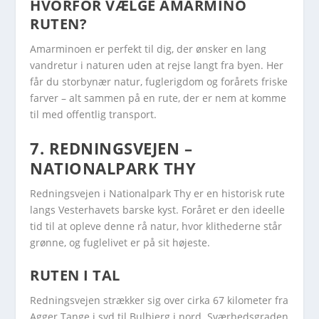
HVORFOR VÆLGE AMARMINO
RUTEN?
Amarminoen er perfekt til dig, der ønsker en lang
vandretur i naturen uden at rejse langt fra byen. Her
får du storbynær natur, fuglerigdom og forårets friske
farver – alt sammen på en rute, der er nem at komme
til med offentlig transport.
7. REDNINGSVEJEN –
NATIONALPARK THY
Redningsvejen i Nationalpark Thy er en historisk rute
langs Vesterhavets barske kyst. Foråret er den ideelle
tid til at opleve denne rå natur, hvor klithederne står
grønne, og fuglelivet er på sit højeste.
RUTEN I TAL
Redningsvejen strækker sig over cirka 67 kilometer fra
Agger Tange i syd til Bulbjerg i nord. Sværhedsgraden