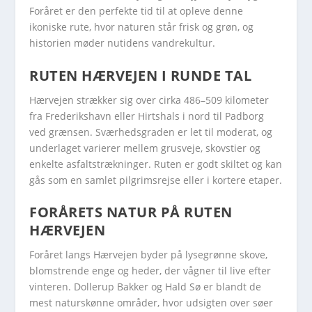
Foråret er den perfekte tid til at opleve denne
ikoniske rute, hvor naturen står frisk og grøn, og
historien møder nutidens vandrekultur.
RUTEN HÆRVEJEN I RUNDE TAL
Hærvejen strækker sig over cirka 486–509 kilometer
fra Frederikshavn eller Hirtshals i nord til Padborg
ved grænsen. Sværhedsgraden er let til moderat, og
underlaget varierer mellem grusveje, skovstier og
enkelte asfaltstrækninger. Ruten er godt skiltet og kan
gås som en samlet pilgrimsrejse eller i kortere etaper.
FORÅRETS NATUR PÅ RUTEN
HÆRVEJEN
Foråret langs Hærvejen byder på lysegrønne skove,
blomstrende enge og heder, der vågner til live efter
vinteren. Dollerup Bakker og Hald Sø er blandt de
mest naturskønne områder, hvor udsigten over søer