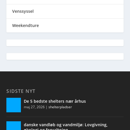
Venssyssel
Weekendture
SIDSTE NYT
De 5 bedste shelters nær århus
maj 27, 2026
|
shelterpladser
danske vandløb og vandmiljø: Lovgivning,
økologi og forvaltning