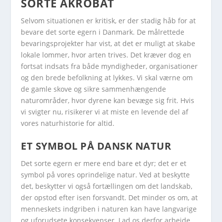
SORTE AKROBAT
Selvom situationen er kritisk, er der stadig håb for at
bevare det sorte egern i Danmark. De målrettede
bevaringsprojekter har vist, at det er muligt at skabe
lokale lommer, hvor arten trives. Det kræver dog en
fortsat indsats fra både myndigheder, organisationer
og den brede befolkning at lykkes. Vi skal værne om
de gamle skove og sikre sammenhængende
naturområder, hvor dyrene kan bevæge sig frit. Hvis
vi svigter nu, risikerer vi at miste en levende del af
vores naturhistorie for altid.
ET SYMBOL PÅ DANSK NATUR
Det sorte egern er mere end bare et dyr; det er et
symbol på vores oprindelige natur. Ved at beskytte
det, beskytter vi også fortællingen om det landskab,
der opstod efter isen forsvandt. Det minder os om, at
menneskets indgriben i naturen kan have langvarige
og uforudsete konsekvenser. Lad os derfor arbejde