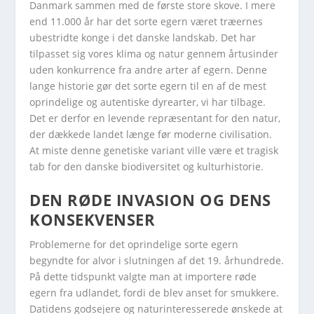
Danmark sammen med de første store skove. I mere
end 11.000 år har det sorte egern været træernes
ubestridte konge i det danske landskab. Det har
tilpasset sig vores klima og natur gennem årtusinder
uden konkurrence fra andre arter af egern. Denne
lange historie gør det sorte egern til en af de mest
oprindelige og autentiske dyrearter, vi har tilbage.
Det er derfor en levende repræsentant for den natur,
der dækkede landet længe før moderne civilisation.
At miste denne genetiske variant ville være et tragisk
tab for den danske biodiversitet og kulturhistorie.
DEN RØDE INVASION OG DENS
KONSEKVENSER
Problemerne for det oprindelige sorte egern
begyndte for alvor i slutningen af det 19. århundrede.
På dette tidspunkt valgte man at importere røde
egern fra udlandet, fordi de blev anset for smukkere.
Datidens godsejere og naturinteresserede ønskede at