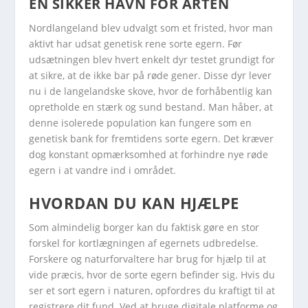
EN SIKKER HAVN FOR ARTEN
Nordlangeland blev udvalgt som et fristed, hvor man
aktivt har udsat genetisk rene sorte egern. Før
udsætningen blev hvert enkelt dyr testet grundigt for
at sikre, at de ikke bar på røde gener. Disse dyr lever
nu i de langelandske skove, hvor de forhåbentlig kan
opretholde en stærk og sund bestand. Man håber, at
denne isolerede population kan fungere som en
genetisk bank for fremtidens sorte egern. Det kræver
dog konstant opmærksomhed at forhindre nye røde
egern i at vandre ind i området.
HVORDAN DU KAN HJÆLPE
Som almindelig borger kan du faktisk gøre en stor
forskel for kortlægningen af egernets udbredelse.
Forskere og naturforvaltere har brug for hjælp til at
vide præcis, hvor de sorte egern befinder sig. Hvis du
ser et sort egern i naturen, opfordres du kraftigt til at
registrere dit fund. Ved at bruge digitale platforme og