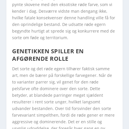
pynte skovene med den eksotiske røde farve, som vi
kender i dag. Desværre vidste man dengang ikke,
hvilke fatale konsekvenser denne handling ville få for
den oprindelige bestand. De udsatte røde egern
begyndte hurtigt at sprede sig og konkurrere med de
sorte om føde og territorium.
GENETIKKEN SPILLER EN
AFGØRENDE ROLLE
Det sorte og det røde egern tilhører faktisk samme
art, men de bærer på forskellige farvegener. Når de
to varianter parrer sig, vil genet for den røde
pelsfarve ofte dominere over den sorte. Dette
betyder, at blandede parringer meget sjældent
resulterer i rent sorte unger, hvilket langsomt
udvander bestanden. Over tid forsvinder den sorte
farvevariant simpelthen, fordi de røde gener er mere
aggressive og dominerende. Det er en stille og
usynlig udryddelse, der foregår hver gang en ny