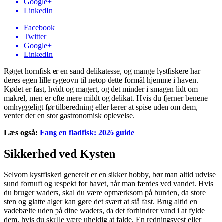
Google+
LinkedIn
Facebook
Twitter
Google+
LinkedIn
Røget hornfisk er en sand delikatesse, og mange lystfiskere har
deres egen lille rygeovn til netop dette formål hjemme i haven.
Kødet er fast, hvidt og magert, og det minder i smagen lidt om
makrel, men er ofte mere mildt og delikat. Hvis du fjerner benene
omhyggeligt før tilberedning eller lærer at spise uden om dem,
venter der en stor gastronomisk oplevelse.
Læs også:
Fang en fladfisk: 2026 guide
Sikkerhed ved Kysten
Selvom kystfiskeri generelt er en sikker hobby, bør man altid udvise
sund fornuft og respekt for havet, når man færdes ved vandet. Hvis
du bruger waders, skal du være opmærksom på bunden, da store
sten og glatte alger kan gøre det svært at stå fast. Brug altid en
vadebælte uden på dine waders, da det forhindrer vand i at fylde
dem, hvis du skulle være uheldig at falde. En redningsvest eller