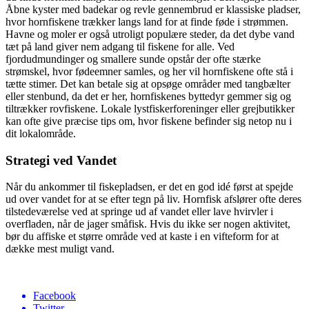
Åbne kyster med badekar og revle gennembrud er klassiske pladser,
hvor hornfiskene trækker langs land for at finde føde i strømmen.
Havne og moler er også utroligt populære steder, da det dybe vand
tæt på land giver nem adgang til fiskene for alle. Ved
fjordudmundinger og smallere sunde opstår der ofte stærke
strømskel, hvor fødeemner samles, og her vil hornfiskene ofte stå i
tætte stimer. Det kan betale sig at opsøge områder med tangbælter
eller stenbund, da det er her, hornfiskenes byttedyr gemmer sig og
tiltrækker rovfiskene. Lokale lystfiskerforeninger eller grejbutikker
kan ofte give præcise tips om, hvor fiskene befinder sig netop nu i
dit lokalområde.
Strategi ved Vandet
Når du ankommer til fiskepladsen, er det en god idé først at spejde
ud over vandet for at se efter tegn på liv. Hornfisk afslører ofte deres
tilstedeværelse ved at springe ud af vandet eller lave hvirvler i
overfladen, når de jager småfisk. Hvis du ikke ser nogen aktivitet,
bør du affiske et større område ved at kaste i en vifteform for at
dække mest muligt vand.
Facebook
Twitter