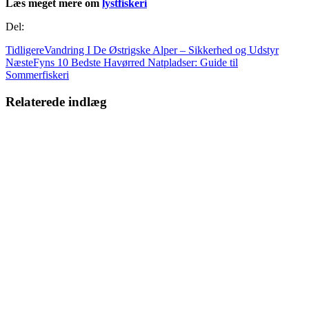
Læs meget mere om
lystfiskeri
Del:
Tidligere
Vandring I De Østrigske Alper – Sikkerhed og Udstyr
Næste
Fyns 10 Bedste Havørred Natpladser: Guide til
Sommerfiskeri
Relaterede indlæg