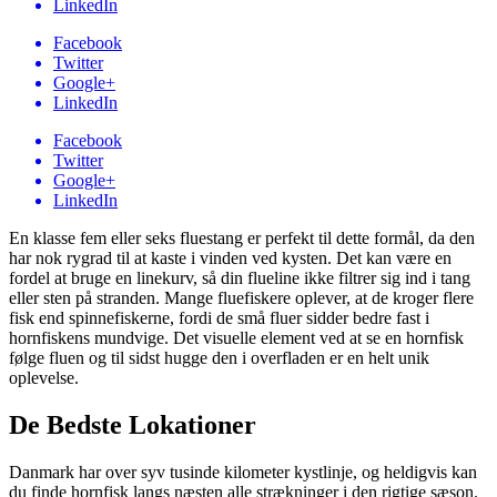
LinkedIn
Facebook
Twitter
Google+
LinkedIn
Facebook
Twitter
Google+
LinkedIn
En klasse fem eller seks fluestang er perfekt til dette formål, da den
har nok rygrad til at kaste i vinden ved kysten. Det kan være en
fordel at bruge en linekurv, så din flueline ikke filtrer sig ind i tang
eller sten på stranden. Mange fluefiskere oplever, at de kroger flere
fisk end spinnefiskerne, fordi de små fluer sidder bedre fast i
hornfiskens mundvige. Det visuelle element ved at se en hornfisk
følge fluen og til sidst hugge den i overfladen er en helt unik
oplevelse.
De Bedste Lokationer
Danmark har over syv tusinde kilometer kystlinje, og heldigvis kan
du finde hornfisk langs næsten alle strækninger i den rigtige sæson.