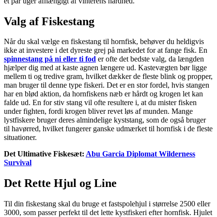
et par uger afhængigt af vinterens hårdhed.
Valg af Fiskestang
Når du skal vælge en fiskestang til hornfisk, behøver du heldigvis
ikke at investere i det dyreste grej på markedet for at fange fisk. En
spinnestang på ni eller ti fod
er ofte det bedste valg, da længden
hjælper dig med at kaste agnen længere ud. Kastevægten bør ligge
mellem ti og tredive gram, hvilket dækker de fleste blink og propper,
man bruger til denne type fiskeri. Det er en stor fordel, hvis stangen
har en blød aktion, da hornfiskens næb er hårdt og krogen let kan
falde ud. En for stiv stang vil ofte resultere i, at du mister fisken
under fighten, fordi krogen bliver revet løs af munden. Mange
lystfiskere bruger deres almindelige kyststang, som de også bruger
til havørred, hvilket fungerer ganske udmærket til hornfisk i de fleste
situationer.
Det Ultimative Fiskesæt:
Abu Garcia Diplomat Wilderness
Survival
Det Rette Hjul og Line
Til din fiskestang skal du bruge et fastspolehjul i størrelse 2500 eller
3000, som passer perfekt til det lette kystfiskeri efter hornfisk. Hjulet