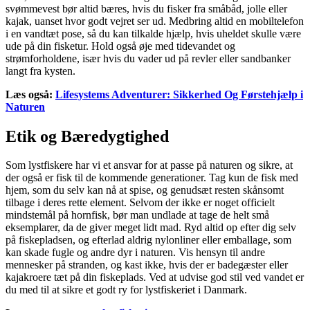
svømmevest bør altid bæres, hvis du fisker fra småbåd, jolle eller
kajak, uanset hvor godt vejret ser ud. Medbring altid en mobiltelefon
i en vandtæt pose, så du kan tilkalde hjælp, hvis uheldet skulle være
ude på din fisketur. Hold også øje med tidevandet og
strømforholdene, især hvis du vader ud på revler eller sandbanker
langt fra kysten.
Læs også:
Lifesystems Adventurer: Sikkerhed Og Førstehjælp i
Naturen
Etik og Bæredygtighed
Som lystfiskere har vi et ansvar for at passe på naturen og sikre, at
der også er fisk til de kommende generationer. Tag kun de fisk med
hjem, som du selv kan nå at spise, og genudsæt resten skånsomt
tilbage i deres rette element. Selvom der ikke er noget officielt
mindstemål på hornfisk, bør man undlade at tage de helt små
eksemplarer, da de giver meget lidt mad. Ryd altid op efter dig selv
på fiskepladsen, og efterlad aldrig nylonliner eller emballage, som
kan skade fugle og andre dyr i naturen. Vis hensyn til andre
mennesker på stranden, og kast ikke, hvis der er badegæster eller
kajakroere tæt på din fiskeplads. Ved at udvise god stil ved vandet er
du med til at sikre et godt ry for lystfiskeriet i Danmark.