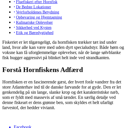
Fluefiskeri efter Hornfisk
De Bedste Lokationer
Vejrforholdenes Betydning
Opbevaring og Hjemtagning
Kulinariske Oplevelser
Sikkerhed ved Kysten
Etik og Bæredygtighed
Fiskeriet er let tilgængeligt, da hornfisken trækker tæt ind under
land, hvor alle kan være med uden dyrt specialudstyr. Både børn og
voksne kan få uforglemmelige oplevelser, når de lange sølvblanke
fisk hugger aggressivt på blinket helt inde ved strandkanten.
Forstå Hornfiskens Adfærd
Hornfisken er en fascinerende gæst, der hvert forår vandrer fra det
store Atlanterhav ind til de danske farvande for at gyde. Den er let
genkendelig på sin lange, slanke krop og det karakteristiske næb,
som er fyldt med massevis af små tænder. En særlig detalje ved
denne fiskeart er dens grønne ben, som skyldes et helt ufarligt
farvestof, der hedder vivianit.
Facebook