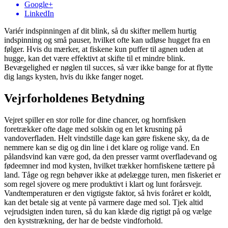
Google+
LinkedIn
Variér indspinningen af dit blink, så du skifter mellem hurtig
indspinning og små pauser, hvilket ofte kan udløse hugget fra en
følger. Hvis du mærker, at fiskene kun puffer til agnen uden at
hugge, kan det være effektivt at skifte til et mindre blink.
Bevægelighed er nøglen til succes, så vær ikke bange for at flytte
dig langs kysten, hvis du ikke fanger noget.
Vejrforholdenes Betydning
Vejret spiller en stor rolle for dine chancer, og hornfisken
foretrækker ofte dage med solskin og en let krusning på
vandoverfladen. Helt vindstille dage kan gøre fiskene sky, da de
nemmere kan se dig og din line i det klare og rolige vand. En
pålandsvind kan være god, da den presser varmt overfladevand og
fødeemner ind mod kysten, hvilket trækker hornfiskene tættere på
land. Tåge og regn behøver ikke at ødelægge turen, men fiskeriet er
som regel sjovere og mere produktivt i klart og lunt forårsvejr.
Vandtemperaturen er den vigtigste faktor, så hvis foråret er koldt,
kan det betale sig at vente på varmere dage med sol. Tjek altid
vejrudsigten inden turen, så du kan klæde dig rigtigt på og vælge
den kyststrækning, der har de bedste vindforhold.