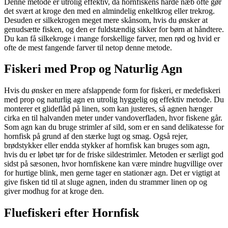
Denne metode er utrolig effektiv, da hornfiskens hårde næb ofte gør
det svært at kroge den med en almindelig enkeltkrog eller trekrog.
Desuden er silkekrogen meget mere skånsom, hvis du ønsker at
genudsætte fisken, og den er fuldstændig sikker for børn at håndtere.
Du kan få silkekroge i mange forskellige farver, men rød og hvid er
ofte de mest fangende farver til netop denne metode.
Fiskeri med Prop og Naturlig Agn
Hvis du ønsker en mere afslappende form for fiskeri, er medefiskeri
med prop og naturlig agn en utrolig hyggelig og effektiv metode. Du
monterer et glideflåd på linen, som kan justeres, så agnen hænger
cirka en til halvanden meter under vandoverfladen, hvor fiskene går.
Som agn kan du bruge strimler af sild, som er en sand delikatesse for
hornfisk på grund af den stærke lugt og smag. Også rejer,
brødstykker eller endda stykker af hornfisk kan bruges som agn,
hvis du er løbet tør for de friske sildestrimler. Metoden er særligt god
sidst på sæsonen, hvor hornfiskene kan være mindre hugvillige over
for hurtige blink, men gerne tager en stationær agn. Det er vigtigt at
give fisken tid til at sluge agnen, inden du strammer linen op og
giver modhug for at kroge den.
Fluefiskeri efter Hornfisk