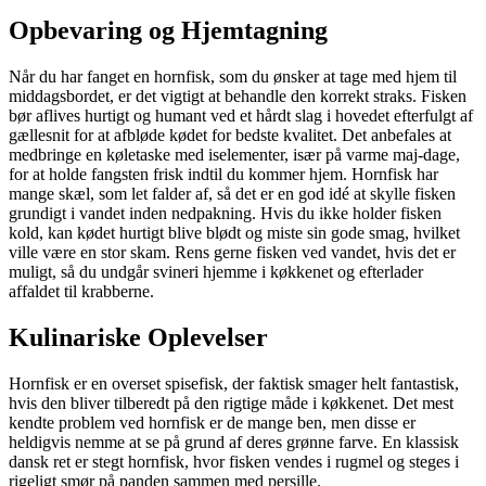
Opbevaring og Hjemtagning
Når du har fanget en hornfisk, som du ønsker at tage med hjem til
middagsbordet, er det vigtigt at behandle den korrekt straks. Fisken
bør aflives hurtigt og humant ved et hårdt slag i hovedet efterfulgt af
gællesnit for at afbløde kødet for bedste kvalitet. Det anbefales at
medbringe en køletaske med iselementer, især på varme maj-dage,
for at holde fangsten frisk indtil du kommer hjem. Hornfisk har
mange skæl, som let falder af, så det er en god idé at skylle fisken
grundigt i vandet inden nedpakning. Hvis du ikke holder fisken
kold, kan kødet hurtigt blive blødt og miste sin gode smag, hvilket
ville være en stor skam. Rens gerne fisken ved vandet, hvis det er
muligt, så du undgår svineri hjemme i køkkenet og efterlader
affaldet til krabberne.
Kulinariske Oplevelser
Hornfisk er en overset spisefisk, der faktisk smager helt fantastisk,
hvis den bliver tilberedt på den rigtige måde i køkkenet. Det mest
kendte problem ved hornfisk er de mange ben, men disse er
heldigvis nemme at se på grund af deres grønne farve. En klassisk
dansk ret er stegt hornfisk, hvor fisken vendes i rugmel og steges i
rigeligt smør på panden sammen med persille.