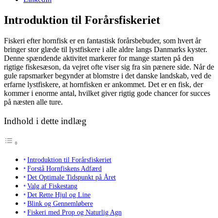
Introduktion til Forårsfiskeriet
Fiskeri efter hornfisk er en fantastisk forårsbebuder, som hvert år
bringer stor glæde til lystfiskere i alle aldre langs Danmarks kyster.
Denne spændende aktivitet markerer for mange starten på den
rigtige fiskesæson, da vejret ofte viser sig fra sin pænere side. Når de
gule rapsmarker begynder at blomstre i det danske landskab, ved de
erfarne lystfiskere, at hornfisken er ankommet. Det er en fisk, der
kommer i enorme antal, hvilket giver rigtig gode chancer for succes
på næsten alle ture.
Indhold i dette indlæg
Introduktion til Forårsfiskeriet
Forstå Hornfiskens Adfærd
Det Optimale Tidspunkt på Året
Valg af Fiskestang
Det Rette Hjul og Line
Blink og Gennemløbere
Fiskeri med Prop og Naturlig Agn