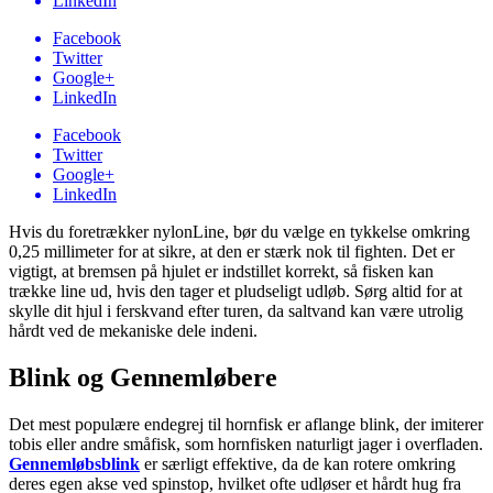
LinkedIn
Facebook
Twitter
Google+
LinkedIn
Facebook
Twitter
Google+
LinkedIn
Hvis du foretrækker nylonLine, bør du vælge en tykkelse omkring
0,25 millimeter for at sikre, at den er stærk nok til fighten. Det er
vigtigt, at bremsen på hjulet er indstillet korrekt, så fisken kan
trække line ud, hvis den tager et pludseligt udløb. Sørg altid for at
skylle dit hjul i ferskvand efter turen, da saltvand kan være utrolig
hårdt ved de mekaniske dele indeni.
Blink og Gennemløbere
Det mest populære endegrej til hornfisk er aflange blink, der imiterer
tobis eller andre småfisk, som hornfisken naturligt jager i overfladen.
Gennemløbsblink
er særligt effektive, da de kan rotere omkring
deres egen akse ved spinstop, hvilket ofte udløser et hårdt hug fra