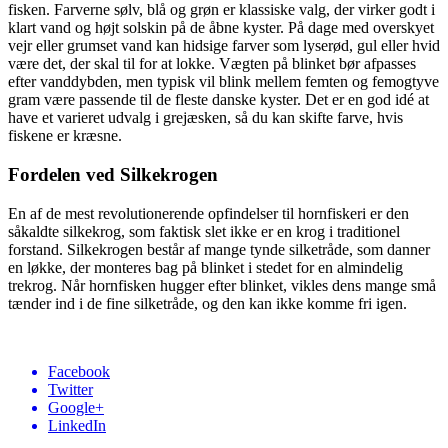
fisken. Farverne sølv, blå og grøn er klassiske valg, der virker godt i
klart vand og højt solskin på de åbne kyster. På dage med overskyet
vejr eller grumset vand kan hidsige farver som lyserød, gul eller hvid
være det, der skal til for at lokke. Vægten på blinket bør afpasses
efter vanddybden, men typisk vil blink mellem femten og femogtyve
gram være passende til de fleste danske kyster. Det er en god idé at
have et varieret udvalg i grejæsken, så du kan skifte farve, hvis
fiskene er kræsne.
Fordelen ved Silkekrogen
En af de mest revolutionerende opfindelser til hornfiskeri er den
såkaldte silkekrog, som faktisk slet ikke er en krog i traditionel
forstand. Silkekrogen består af mange tynde silketråde, som danner
en løkke, der monteres bag på blinket i stedet for en almindelig
trekrog. Når hornfisken hugger efter blinket, vikles dens mange små
tænder ind i de fine silketråde, og den kan ikke komme fri igen.
Facebook
Twitter
Google+
LinkedIn