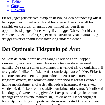
Twitter
Google+
LinkedIn
Fisken jager primært ved hjælp af sit syn, og den befinder sig oftest
helt oppe i vandoverfladen for at finde føde. Den spiser alt fra
småfisk og krebsdyr til tanglopper, hvilket gør den til en
opportunistisk jæger, der er villig til at hugge. Når vandet bliver
varmere i løbet af foråret, stiger dens aktivitetsniveau markant, og
det gør fiskeriet endnu mere intenst og underholdende.
Det Optimale Tidspunkt på Året
Selvom de første hornfisk kan fanges allerede i april, topper
sæsonen typisk i maj måned, hvor vandtemperaturen er mest
gunstig. De største stimer ankommer, når vandet når op omkring ti til
tolv grader, hvilket får fiskene til at samle sig i store flokke. Fiskeriet
kan ofte fortsætte helt ind i juni måned, men fiskene trækker
langsomt dybere, når sommervarmen for alvor tager fat i vandet. De
tidlige morgentimer er ofte det allerbedste tidspunkt at være ved
vandet på, da fiskene er mest aktive omkring solopgang. Aftenfiskeri
kan dog også være utrolig givende, især på stille dage, hvor man
tydeligt kan se fiskene markere sig i overfladen. Det er vigtigt at
holde øje med fangstrapporterne, da sæsonens start kan variere med