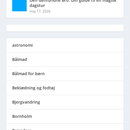
Den Genfundne Bro: Din guide til en magisk
dagstur
maj 17, 2026
astronomi
Bålmad
Bålmad for børn
Beklædning og fodtøj
Bjergvandring
Bornholm