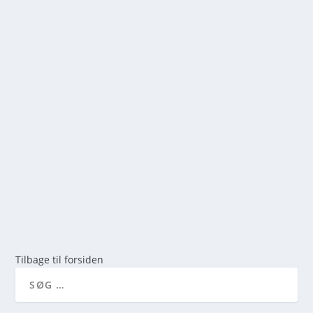
VALG AF REGNTØJ: VANDSØJLETRYK,
ÅNDBARHED OG MATERIALER
af
mick
|
feb 22, 2026
|
0
Når du står over for det vigtige valg af regntøj, er der
mange tekniske faktorer og personlige...
LÆS MERE
Tilbage til forsiden