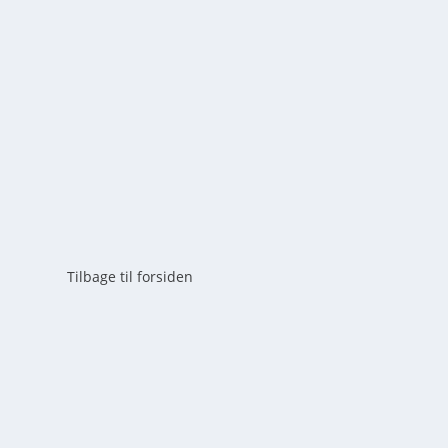
af
mick
|
maj 25, 2026
|
0
Planlæg den perfekte overnatning i Rold Skov. Guide til
alt om booking og udstyr her.
LÆS MERE
Tilbage til forsiden