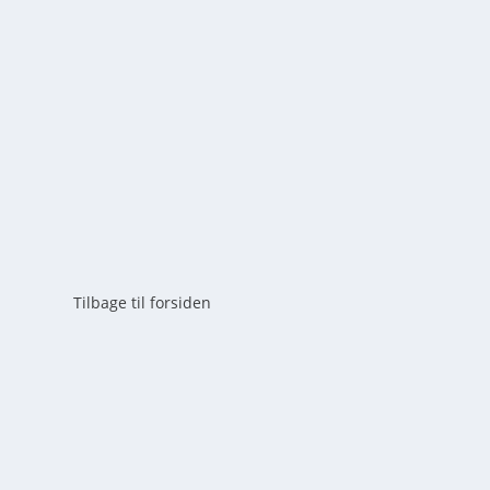
af
mick
|
maj 23, 2026
|
0
Oplev Rold Skov – Danmarks største skovområde. Læs 
guide til naturoplevelser i Himmerland.
LÆS MERE
Tilbage til forsiden