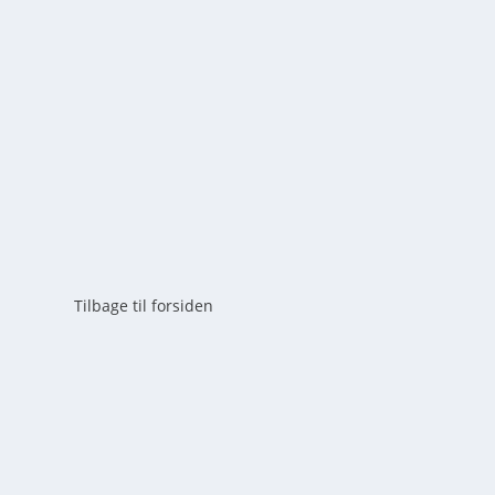
af
mick
|
maj 19, 2026
|
0
Dyk ned i den ultimative guide om MSC-bæredygtigt fis
kriterier, kritik og fremtidens hav.
LÆS MERE
Tilbage til forsiden