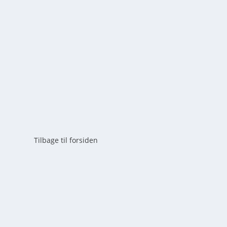
af
mick
|
maj 19, 2026
|
0
Oplev Nationalpark Mols Bjerge gennem øjnene på Mor
naturelskere. Læs om dansk natur her!
LÆS MERE
Tilbage til forsiden