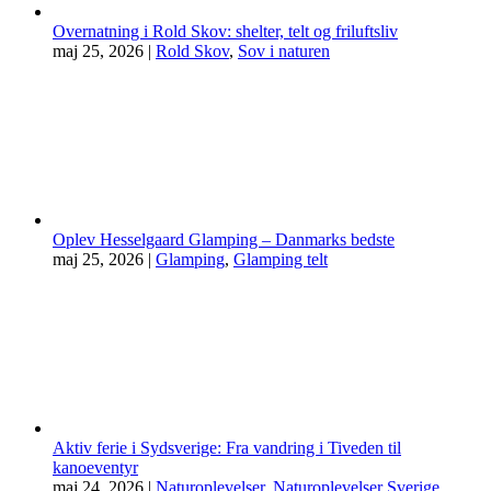
Overnatning i Rold Skov: shelter, telt og friluftsliv
maj 25, 2026
|
Rold Skov
,
Sov i naturen
Oplev Hesselgaard Glamping – Danmarks bedste
maj 25, 2026
|
Glamping
,
Glamping telt
Aktiv ferie i Sydsverige: Fra vandring i Tiveden til
kanoeventyr
maj 24, 2026
|
Naturoplevelser
,
Naturoplevelser Sverige