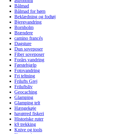
astronomi
Bålmad
Bålmad for børn
Beklædning og fodtøj
Bjergvandring
Bornholm
Brændere
camino francés
Dagsture
Dun soveposer
Fiber soveposer
Forårs vandring
Førstehjælp
Fotovandring
Fri teltning
Frilufts Grej
Friluftsliv
Geocaching
Glamping
Glamping telt
Hængekøje
havørred fiskeri
Historiske ruter
k9 trekking
Knive og tools