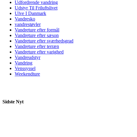
Udfordrende vandring
Udstyr Til Friluftslivet
Ulve I Danmark
Vandresko
vandrestøvler
Vandreture efter formål
Vandreture efter sæson
Vandreture efter sværhedsgrad
Vandreture efter terræn
Vandreture efter varighed
Vandreudstyr
Vandring
Venssyssel
Weekendture
Sidste Nyt