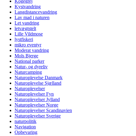
Kogegrej
Kystvandring
Langdistancevandring
Lav mad i naturen
Let vandring
letvægtstelt
Lille Vildmose
lystfiskeri
mikro eventyr
Moderat vandring
Mols Bjerge
National parker
Natur- og dyreliv
Naturcamping
Naturoplevelse Danmark
Naturoplevelse Sjælland
Naturoplevelser
Naturoplevelser Fyn
Naturoplevelser Jylland
Naturoplevelser Norge
Naturoplevelser Scandinavien
Naturoplevelser Sverige
naturpolitik
Navigation
Opbevaring