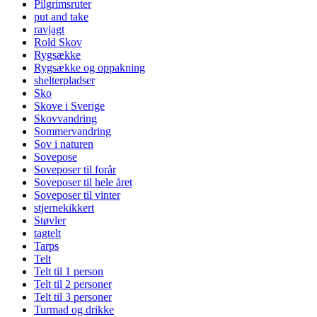
Pilgrimsruter
put and take
ravjagt
Rold Skov
Rygsække
Rygsække og oppakning
shelterpladser
Sko
Skove i Sverige
Skovvandring
Sommervandring
Sov i naturen
Sovepose
Soveposer til forår
Soveposer til hele året
Soveposer til vinter
stjernekikkert
Støvler
tagtelt
Tarps
Telt
Telt til 1 person
Telt til 2 personer
Telt til 3 personer
Turmad og drikke