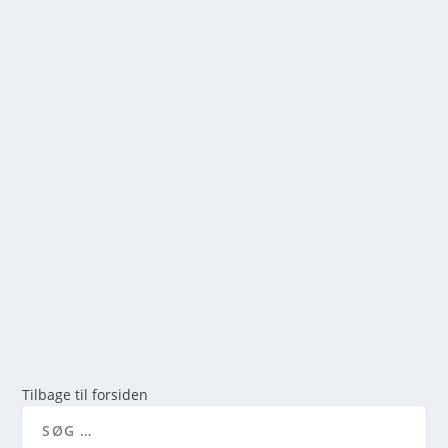
RØVERNE FRA ROLD: MYSTIK OG HISTORIE I
DE DYBE NORDJYSKE SKOVE
af
mick
|
maj 24, 2026
|
0
Oplev den spændende historie om Røverne fra Rold.
Læs om lovløse, gravhøje og de bedste vandreruter i
Rold Skov. En guide til natur og kultur i Nordjylland.
LÆS MERE
Tilbage til forsiden