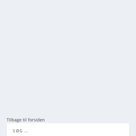
DIN GUIDE TIL HAVØRRED FISKERI PÅ DE
DANSKE KYSTER
af
mick
|
maj 14, 2026
|
0
Lær alt om havørred fiskeri på de danske kyster. Læs
vores guide om udstyr, årstider, de bedste blink og
find tips til succesfuldt kystfiskeri i Danmark.
LÆS MERE
Tilbage til forsiden