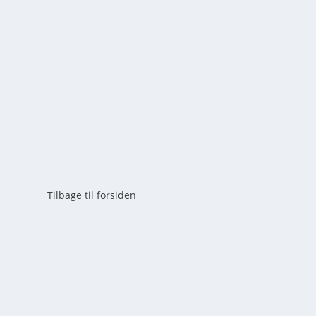
af
mick
|
maj 19, 2026
|
0
Lider din hund af kløe? Læs den ultimative guide til 
de bedste produkter til hundekløe her.
LÆS MERE
Tilbage til forsiden