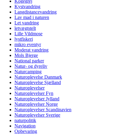
Kogegrej
Kystvandring
Langdistancevandring
Lav mad i naturen
Let vandring
letvægtstelt
Lille Vildmose
lystfiskeri
mikro eventyr
Moderat vandring
Mols Bjerge
National parker
Natur- og dyreliv
Naturcamping
Naturoplevelse Danmark
Naturoplevelse Sjælland
Naturoplevelser
Naturoplevelser Fyn
Naturoplevelser Jylland
Naturoplevelser Norge
Naturoplevelser Scandinavien
Naturoplevelser Sverige
naturpolitik
Navigation
Opbevaring