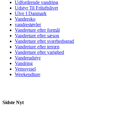
Udfordrende vandring
Udstyr Til Friluftslivet
Ulve I Danmark
Vandresko
vandrestøvler
Vandreture efter formål
Vandreture efter sæson
Vandreture efter sværhedsgrad
Vandreture efter terræn
Vandreture efter varighed
Vandreudstyr
Vandring
Venssyssel
Weekendture
Sidste Nyt