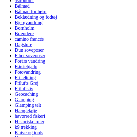
astronomi
Bålmad
Bålmad for børn
Beklædning og fodtøj
Bjergvandring
Bornholm
Brændere
camino francés
Dagsture
Dun soveposer
Fiber soveposer
Forårs vandring
Førstehjælp
Fotovandring
Fri teltning
Frilufts Grej
Friluftsliv
Geocaching
Glamping
Glamping telt
Hængekøje
havørred fiskeri
Historiske ruter
k9 trekking
Knive og tools