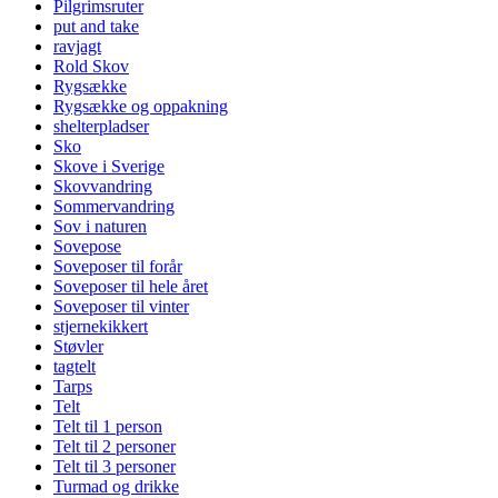
Pilgrimsruter
put and take
ravjagt
Rold Skov
Rygsække
Rygsække og oppakning
shelterpladser
Sko
Skove i Sverige
Skovvandring
Sommervandring
Sov i naturen
Sovepose
Soveposer til forår
Soveposer til hele året
Soveposer til vinter
stjernekikkert
Støvler
tagtelt
Tarps
Telt
Telt til 1 person
Telt til 2 personer
Telt til 3 personer
Turmad og drikke