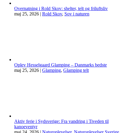
Overnatning i Rold Skov: shelter, telt og friluftsliv
maj 25, 2026
|
Rold Skov
,
Sov i naturen
Oplev Hesselgaard Glamping – Danmarks bedste
maj 25, 2026
|
Glamping
,
Glamping telt
Aktiv ferie i Sydsverige: Fra vandring i Tiveden til
kanoeventyr
maj 24, 2026
|
Naturoplevelser
,
Naturoplevelser Sverige