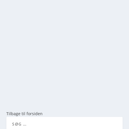
RØVERNE FRA ROLD: MYSTIK OG HISTORIE I
DE DYBE NORDJYSKE SKOVE
af
mick
|
maj 24, 2026
|
0
Oplev den spændende historie om Røverne fra Rold.
Læs om lovløse, gravhøje og de bedste vandreruter i
Rold Skov. En guide til natur og kultur i Nordjylland.
LÆS MERE
Tilbage til forsiden