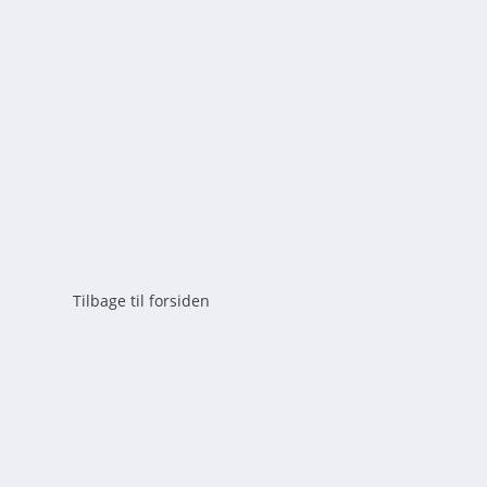
af
mick
|
maj 25, 2026
|
0
Læs alt om CampHygge i Kerteminde, der er kåret so
unikke overnatninger og natur i topklasse.
LÆS MERE
Tilbage til forsiden