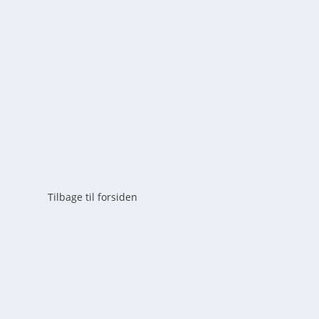
af
mick
|
maj 25, 2026
|
0
Planlæg den perfekte overnatning i Rold Skov. Guide til
alt om booking og udstyr her.
LÆS MERE
Tilbage til forsiden