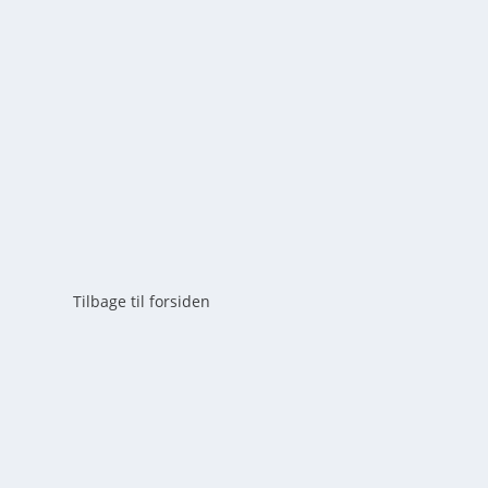
af
mick
|
maj 19, 2026
|
0
Lær alt om hugormens liv i Danmark. Fra jagt og føde
Danmarks eneste giftige slange.
LÆS MERE
Tilbage til forsiden