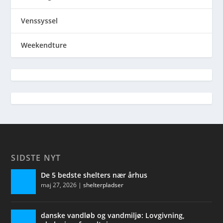
Venssyssel
Weekendture
SIDSTE NYT
De 5 bedste shelters nær århus
maj 27, 2026
|
shelterpladser
danske vandløb og vandmiljø: Lovgivning,