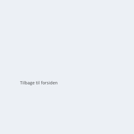
af
mick
|
maj 20, 2026
|
0
Lær at lave aromatisk syrensukker med denne nemme tri
bruge spiselige blomster fra haven.
LÆS MERE
Tilbage til forsiden