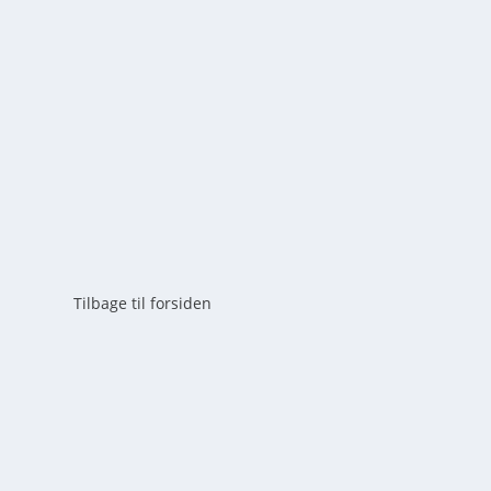
af
mick
|
maj 20, 2026
|
0
Lær at lave aromatisk syrensukker med denne nemme tri
bruge spiselige blomster fra haven.
LÆS MERE
Tilbage til forsiden