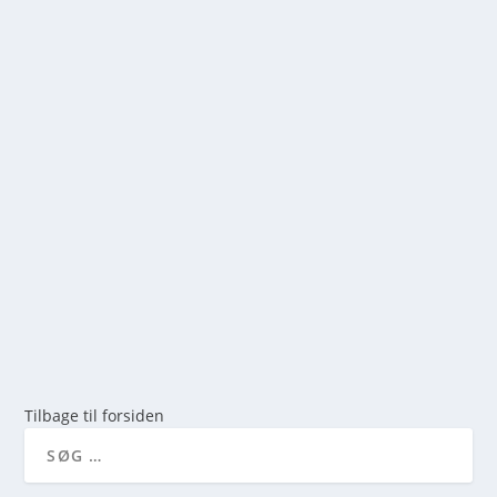
FANG EN FLADFISK: 2026 GUIDE
af
mick
|
maj 14, 2026
|
0
Lær hvordan du får succes med fladfiskefiskeri.
Komplet guide til agn, forfang og det bedste grej til
fladfisk som rødspætter og skrubber. Læs mere her!
LÆS MERE
Tilbage til forsiden