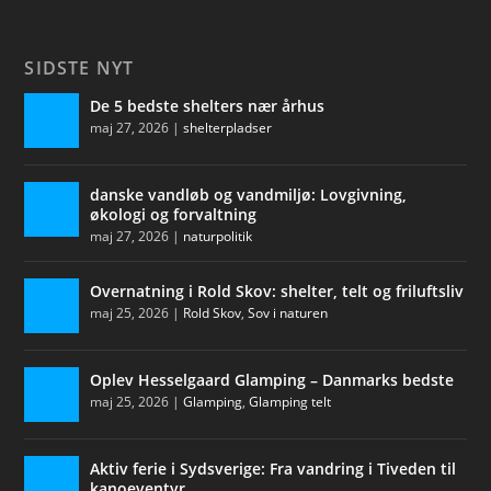
SIDSTE NYT
De 5 bedste shelters nær århus
maj 27, 2026
|
shelterpladser
danske vandløb og vandmiljø: Lovgivning,
økologi og forvaltning
maj 27, 2026
|
naturpolitik
Overnatning i Rold Skov: shelter, telt og friluftsliv
maj 25, 2026
|
Rold Skov
,
Sov i naturen
Oplev Hesselgaard Glamping – Danmarks bedste
maj 25, 2026
|
Glamping
,
Glamping telt
Aktiv ferie i Sydsverige: Fra vandring i Tiveden til
kanoeventyr