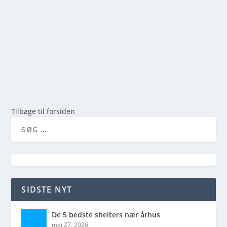
for danskere, der søger ro og fordybelse væk...
LÆS MERE
Tilbage til forsiden
SIDSTE NYT
De 5 bedste shelters nær århus
maj 27, 2026