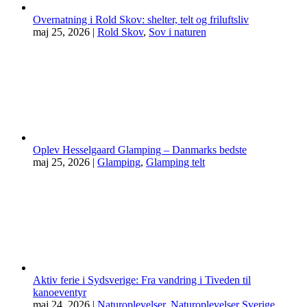
Overnatning i Rold Skov: shelter, telt og friluftsliv
maj 25, 2026
|
Rold Skov
,
Sov i naturen
Oplev Hesselgaard Glamping – Danmarks bedste
maj 25, 2026
|
Glamping
,
Glamping telt
Aktiv ferie i Sydsverige: Fra vandring i Tiveden til
kanoeventyr
maj 24, 2026
|
Naturoplevelser
,
Naturoplevelser Sverige