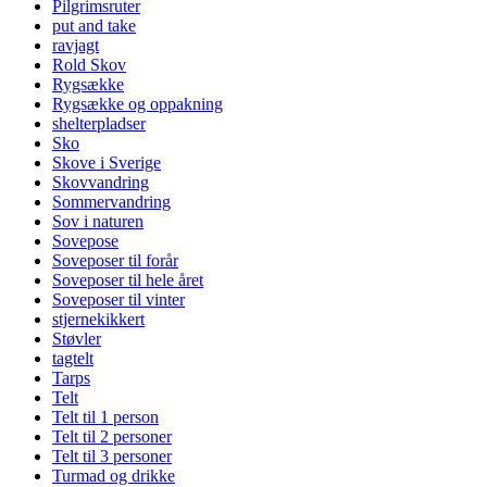
Pilgrimsruter
put and take
ravjagt
Rold Skov
Rygsække
Rygsække og oppakning
shelterpladser
Sko
Skove i Sverige
Skovvandring
Sommervandring
Sov i naturen
Sovepose
Soveposer til forår
Soveposer til hele året
Soveposer til vinter
stjernekikkert
Støvler
tagtelt
Tarps
Telt
Telt til 1 person
Telt til 2 personer
Telt til 3 personer
Turmad og drikke