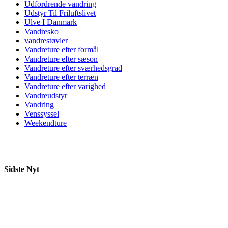
Udfordrende vandring
Udstyr Til Friluftslivet
Ulve I Danmark
Vandresko
vandrestøvler
Vandreture efter formål
Vandreture efter sæson
Vandreture efter sværhedsgrad
Vandreture efter terræn
Vandreture efter varighed
Vandreudstyr
Vandring
Venssyssel
Weekendture
Sidste Nyt