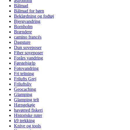
astronomi
Bålmad
Bålmad for børn
Beklædning og fodtøj
Bjergvandring
Bornholm
Brændere
camino francés
Dagsture
Dun soveposer
Fiber soveposer
Forårs vandring
Førstehjælp
Fotovandring
Fri teltning
Frilufts Grej
Friluftsliv
Geocaching
Glamping
Glamping telt
Hængekøje
havørred fiskeri
Historiske ruter
k9 trekking
Knive og tools