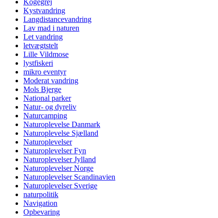
Kogegrej
Kystvandring
Langdistancevandring
Lav mad i naturen
Let vandring
letvægtstelt
Lille Vildmose
lystfiskeri
mikro eventyr
Moderat vandring
Mols Bjerge
National parker
Natur- og dyreliv
Naturcamping
Naturoplevelse Danmark
Naturoplevelse Sjælland
Naturoplevelser
Naturoplevelser Fyn
Naturoplevelser Jylland
Naturoplevelser Norge
Naturoplevelser Scandinavien
Naturoplevelser Sverige
naturpolitik
Navigation
Opbevaring