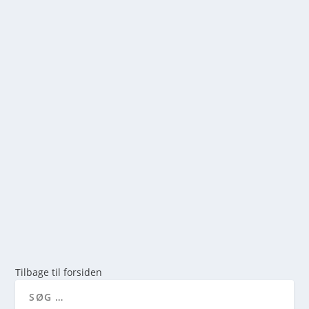
STJERNEKIKKERT & TELESKOPER PÅ
GULVSTATIV – FIND DIN MODEL HER
af
mick
|
maj 14, 2026
|
0
Leder du efter en stjernekikkert på gulvstativ? Se
vores store udvalg af teleskoper til begyndere og
øvede. Vi guider dig til det bedste køb af teleskop her.
LÆS MERE
Tilbage til forsiden