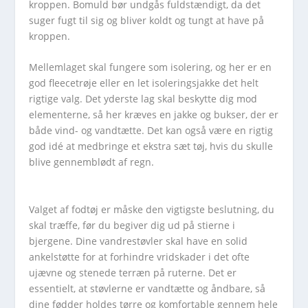
kroppen. Bomuld bør undgås fuldstændigt, da det
suger fugt til sig og bliver koldt og tungt at have på
kroppen.
Mellemlaget skal fungere som isolering, og her er en
god fleecetrøje eller en let isoleringsjakke det helt
rigtige valg. Det yderste lag skal beskytte dig mod
elementerne, så her kræves en jakke og bukser, der er
både vind- og vandtætte. Det kan også være en rigtig
god idé at medbringe et ekstra sæt tøj, hvis du skulle
blive gennemblødt af regn.
Valget af fodtøj er måske den vigtigste beslutning, du
skal træffe, før du begiver dig ud på stierne i
bjergene. Dine vandrestøvler skal have en solid
ankelstøtte for at forhindre vridskader i det ofte
ujævne og stenede terræn på ruterne. Det er
essentielt, at støvlerne er vandtætte og åndbare, så
dine fødder holdes tørre og komfortable gennem hele