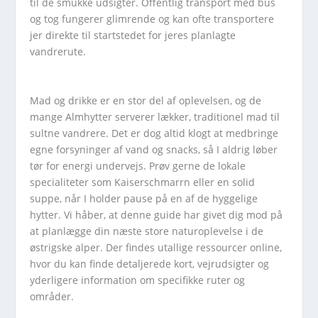
til de smukke udsigter. Offentlig transport med bus
og tog fungerer glimrende og kan ofte transportere
jer direkte til startstedet for jeres planlagte
vandrerute.
Mad og drikke er en stor del af oplevelsen, og de
mange Almhytter serverer lækker, traditionel mad til
sultne vandrere. Det er dog altid klogt at medbringe
egne forsyninger af vand og snacks, så I aldrig løber
tør for energi undervejs. Prøv gerne de lokale
specialiteter som Kaiserschmarrn eller en solid
suppe, når I holder pause på en af de hyggelige
hytter. Vi håber, at denne guide har givet dig mod på
at planlægge din næste store naturoplevelse i de
østrigske alper. Der findes utallige ressourcer online,
hvor du kan finde detaljerede kort, vejrudsigter og
yderligere information om specifikke ruter og
områder.