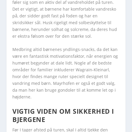
føler sig som en aktiv del af vandreholdet på turen.
Det er vigtigt, at børnene har komfortable vandresko
på, der sidder godt fast på foden og har en
skridsikker sål. Husk rigeligt med solbeskyttelse til
børnene, herunder solhat og solcreme, da deres hud
er ekstra følsom over for den stærke sol.
Medbring altid børnenes yndlings-snacks, da det kan
være en fantastisk motivationsfaktor, når energien og
humøret begynder at dale lidt. Nogle af de bedste
områder for familier inkluderer Wagrain-Kleinarl,
hvor der findes mange ruter specielt designet til
vandring med børn. Mayrhofen er også et godt valg,
da man her kan bruge gondoler til at komme let op i
højderne.
VIGTIG VIDEN OM SIKKERHED I
BJERGENE
Før I tager afsted på turen, skal I altid tjekke den