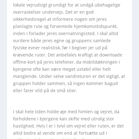
lokale vejrudsigt grundigt for at undgå ubehagelige
overraskelser undervejs. Det er en god
sikkerhedsregel at informere nogen om jeres
planlagte rute og forventede hjemkomsttidspunkt,
inden I forlader jeres overnatningssted. I skal altid
vurdere både jeres egne og gruppens samlede
fysiske evner realistisk, før I begiver jer ud på
krævende ruter. Det anbefales kraftigt at downloade
offline-kort på jeres telefoner, da mobildækningen i
bjergene ofte kan være meget ustabil eller helt
manglende. Under selve vandreturen er det vigtigt, at
gruppen holder sammen, så ingen kommer bagud
eller farer vild på de små stier.
I skal hele tiden holde øje med himlen og vejret, da
forholdene i bjergene kan skifte med utrolig stor
hastighed. Hvis I er i tvivl om vejret eller ruten, er det
altid bedre at vende om end at fortsætte ud i