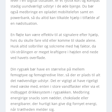
lever i en digital tidsalder, er et fysisk kort og kompas
stadig uundværligt udstyr i de øde bjerge. Du bør
også medbringe en opladet mobiltelefon samt en
powerbank, så du altid kan tilkalde hjælp i tilfælde af
en nødsituation.
En fløjte kan være effektiv til at signalere efter hjælp,
hvis du skulle fare vild eller komme til skade alene.
Husk altid solbriller og solcreme med høj faktor, da
UV-strålingen er meget kraftigere i højden end nede
ved havets overflade.
Din rygsæk bør have en størrelse på mellem
femogtyve og femogtredive liter, så der er plads til alt
det nødvendige udstyr. Det er vigtigt at have rigeligt
med væske med, enten i store vandflasker eller via et
indbygget drikkesystem i rygsækken. Medbring
energirige snacks som nødder, chokolade eller
energibarer, der hurtigt kan give dig fornyet energi,
når trætheden melder sig.