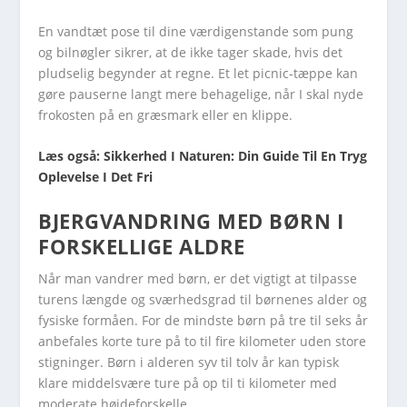
En vandtæt pose til dine værdigenstande som pung
og bilnøgler sikrer, at de ikke tager skade, hvis det
pludselig begynder at regne. Et let picnic-tæppe kan
gøre pauserne langt mere behagelige, når I skal nyde
frokosten på en græsmark eller en klippe.
Læs også: Sikkerhed I Naturen: Din Guide Til En Tryg
Oplevelse I Det Fri
BJERGVANDRING MED BØRN I
FORSKELLIGE ALDRE
Når man vandrer med børn, er det vigtigt at tilpasse
turens længde og sværhedsgrad til børnenes alder og
fysiske formåen. For de mindste børn på tre til seks år
anbefales korte ture på to til fire kilometer uden store
stigninger. Børn i alderen syv til tolv år kan typisk
klare middelsvære ture på op til ti kilometer med
moderate højdeforskelle.