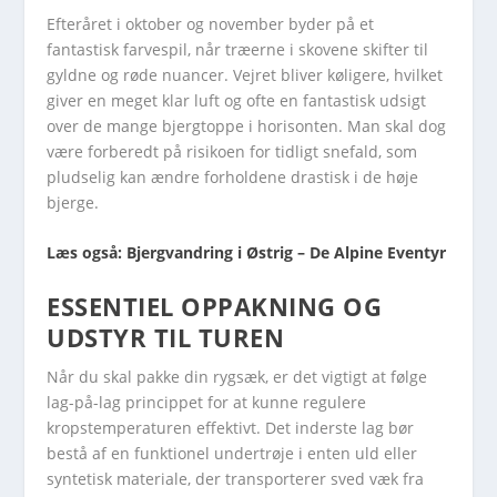
Efteråret i oktober og november byder på et
fantastisk farvespil, når træerne i skovene skifter til
gyldne og røde nuancer. Vejret bliver køligere, hvilket
giver en meget klar luft og ofte en fantastisk udsigt
over de mange bjergtoppe i horisonten. Man skal dog
være forberedt på risikoen for tidligt snefald, som
pludselig kan ændre forholdene drastisk i de høje
bjerge.
Læs også: Bjergvandring i Østrig – De Alpine Eventyr
ESSENTIEL OPPAKNING OG
UDSTYR TIL TUREN
Når du skal pakke din rygsæk, er det vigtigt at følge
lag-på-lag princippet for at kunne regulere
kropstemperaturen effektivt. Det inderste lag bør
bestå af en funktionel undertrøje i enten uld eller
syntetisk materiale, der transporterer sved væk fra