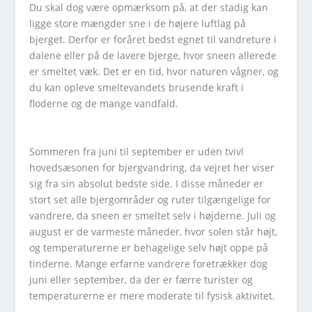
Du skal dog være opmærksom på, at der stadig kan
ligge store mængder sne i de højere luftlag på
bjerget. Derfor er foråret bedst egnet til vandreture i
dalene eller på de lavere bjerge, hvor sneen allerede
er smeltet væk. Det er en tid, hvor naturen vågner, og
du kan opleve smeltevandets brusende kraft i
floderne og de mange vandfald.
Sommeren fra juni til september er uden tvivl
hovedsæsonen for bjergvandring, da vejret her viser
sig fra sin absolut bedste side. I disse måneder er
stort set alle bjergområder og ruter tilgængelige for
vandrere, da sneen er smeltet selv i højderne. Juli og
august er de varmeste måneder, hvor solen står højt,
og temperaturerne er behagelige selv højt oppe på
tinderne. Mange erfarne vandrere foretrækker dog
juni eller september, da der er færre turister og
temperaturerne er mere moderate til fysisk aktivitet.