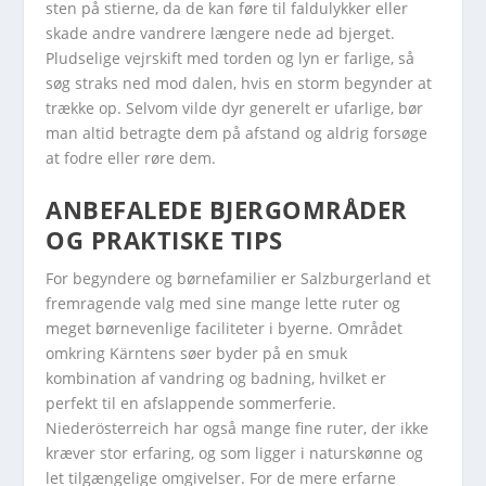
sten på stierne, da de kan føre til faldulykker eller
skade andre vandrere længere nede ad bjerget.
Pludselige vejrskift med torden og lyn er farlige, så
søg straks ned mod dalen, hvis en storm begynder at
trække op. Selvom vilde dyr generelt er ufarlige, bør
man altid betragte dem på afstand og aldrig forsøge
at fodre eller røre dem.
ANBEFALEDE BJERGOMRÅDER
OG PRAKTISKE TIPS
For begyndere og børnefamilier er Salzburgerland et
fremragende valg med sine mange lette ruter og
meget børnevenlige faciliteter i byerne. Området
omkring Kärntens søer byder på en smuk
kombination af vandring og badning, hvilket er
perfekt til en afslappende sommerferie.
Niederösterreich har også mange fine ruter, der ikke
kræver stor erfaring, og som ligger i naturskønne og
let tilgængelige omgivelser. For de mere erfarne