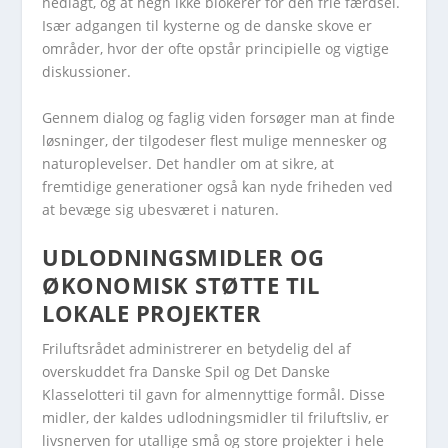
nedlagt, og at hegn ikke blokerer for den frie færdsel.
Især adgangen til kysterne og de danske skove er
områder, hvor der ofte opstår principielle og vigtige
diskussioner.
Gennem dialog og faglig viden forsøger man at finde
løsninger, der tilgodeser flest mulige mennesker og
naturoplevelser. Det handler om at sikre, at
fremtidige generationer også kan nyde friheden ved
at bevæge sig ubesværet i naturen.
UDLODNINGSMIDLER OG
ØKONOMISK STØTTE TIL
LOKALE PROJEKTER
Friluftsrådet administrerer en betydelig del af
overskuddet fra Danske Spil og Det Danske
Klasselotteri til gavn for almennyttige formål. Disse
midler, der kaldes udlodningsmidler til friluftsliv, er
livsnerven for utallige små og store projekter i hele