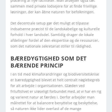
placering af nye faciliteter. Man arbejder også tæt
sammen med private lodsejere for at finde frivillige
løsninger, der kan åbne naturen for befolkningen.
Det decentrale setup gør det muligt at tilpasse
indsatserne præcist til de landskabelige og kulturelle
forhold i hver landsdel. Samtidig drager de lokale
afdelinger fordel af den ekspertise og de ressourcer,
som det nationale sekretariat stiller til rådighed.
BÆREDYGTIGHED SOM DET
BÆRENDE PRINCIP
I en tid med klimaforandringer og biodiversitetskrise
er bæredygtighed blevet et helt centralt nøglebegreb
for alt arbejde i organisationen. Glæden ved
friluftslivet er uløseligt forbundet med, at vi har en rig
og varieret natur at færdes i. Derfor arbejder man
målrettet for at balancere benyttelse og beskyttelse,
så naturen ikke lider overlast af de mange