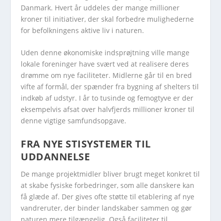
Danmark. Hvert år uddeles der mange millioner
kroner til initiativer, der skal forbedre mulighederne
for befolkningens aktive liv i naturen.
Uden denne økonomiske indsprøjtning ville mange
lokale foreninger have svært ved at realisere deres
drømme om nye faciliteter. Midlerne går til en bred
vifte af formål, der spænder fra bygning af shelters til
indkøb af udstyr. I år to tusinde og femogtyve er der
eksempelvis afsat over halvfjerds millioner kroner til
denne vigtige samfundsopgave.
FRA NYE STISYSTEMER TIL
UDDANNELSE
De mange projektmidler bliver brugt meget konkret til
at skabe fysiske forbedringer, som alle danskere kan
få glæde af. Der gives ofte støtte til etablering af nye
vandreruter, der binder landskaber sammen og gør
naturen mere tilgængelig. Også faciliteter til