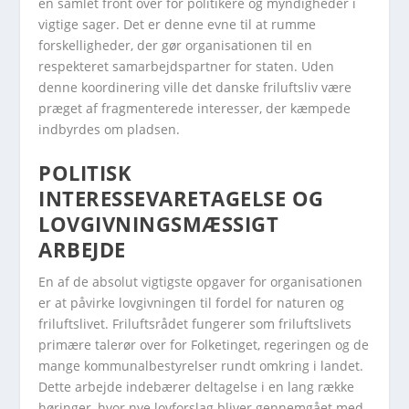
en samlet front over for politikere og myndigheder i
vigtige sager. Det er denne evne til at rumme
forskelligheder, der gør organisationen til en
respekteret samarbejdspartner for staten. Uden
denne koordinering ville det danske friluftsliv være
præget af fragmenterede interesser, der kæmpede
indbyrdes om pladsen.
POLITISK
INTERESSEVARETAGELSE OG
LOVGIVNINGSMÆSSIGT
ARBEJDE
En af de absolut vigtigste opgaver for organisationen
er at påvirke lovgivningen til fordel for naturen og
friluftslivet. Friluftsrådet fungerer som friluftslivets
primære talerør over for Folketinget, regeringen og de
mange kommunalbestyrelser rundt omkring i landet.
Dette arbejde indebærer deltagelse i en lang række
høringer, hvor nye lovforslag bliver gennemgået med