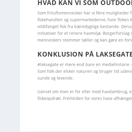
HVAD KAN VI SOM OUTDOO
Som friluftsmennesker har vi flere muligheder fo
fiskehandlen og supermarkederne, hvor fisken k
vildtfanget fisk fra bæredygtige bestande. Derud
initiativer for et renere havmiljø. Borgerforsla
menneskers stemmer tæller og kan gøre en fors
KONKLUSION PÅ LAKSEGAT
#laksegate er mere end bare en mediehistorie – 
Som folk der elsker naturen og bruger tid udendør
sunde og levende.
Uanset om man er for eller mod havdambrug, er d
fiskeopdræt. Fremtiden for vores have afhænger a