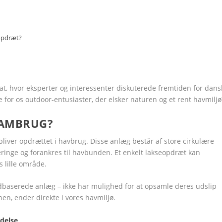
opdræt?
, hvor eksperter og interessenter diskuterede fremtiden for dans
 for os outdoor-entusiaster, der elsker naturen og et rent havmiljø
DAMBRUG?
liver opdrættet i havbrug. Disse anlæg består af store cirkulære
eringe og forankres til havbunden. Et enkelt lakseopdræt kan
s lille område.
ndbaserede anlæg – ikke har mulighed for at opsamle deres udslip
en, ender direkte i vores havmiljø.
delse