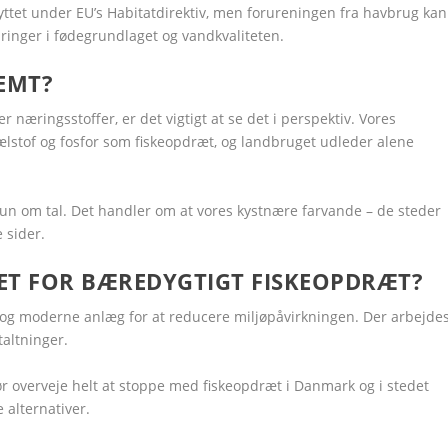
ttet under EU’s Habitatdirektiv, men forureningen fra havbrug kan
inger i fødegrundlaget og vandkvaliteten.
LEMT?
æringsstoffer, er det vigtigt at se det i perspektiv. Vores
lstof og fosfor som fiskeopdræt, og landbruget udleder alene
kun om tal. Det handler om at vores kystnære farvande – de steder
e sider.
ET FOR BÆREDYGTIGT FISKEOPDRÆT?
 og moderne anlæg for at reducere miljøpåvirkningen. Der arbejde
altninger.
r overveje helt at stoppe med fiskeopdræt i Danmark og i stedet
 alternativer.