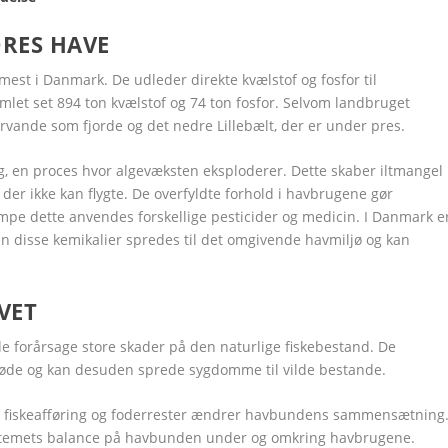
ORES HAVE
st i Danmark. De udleder direkte kvælstof og fosfor til
mlet set 894 ton kvælstof og 74 ton fosfor. Selvom landbruget
rvande som fjorde og det nedre Lillebælt, der er under pres.
ing, en proces hvor algevæksten eksploderer. Dette skaber iltmangel 
der ikke kan flygte. De overfyldte forhold i havbrugene gør
pe dette anvendes forskellige pesticider og medicin. I Danmark e
n disse kemikalier spredes til det omgivende havmiljø og kan
VET
de forårsage store skader på den naturlige fiskebestand. De
 føde og kan desuden sprede sygdomme til vilde bestande.
fra fiskeafføring og foderrester ændrer havbundens sammensætning
stemets balance på havbunden under og omkring havbrugene.