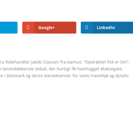
Google+
LinkedIn
 fiskehandler Jakob Clausen fra Aarhus: “Opdrættet fisk er lort”.
landsdækkende debat, der hurtigt fik hashtagget #laksegate.
ne i Danmark og deres konsekvenser for vores havmiljø og dyreliv.