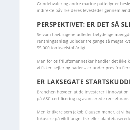
Grindehvaler og andre marine pattedyr er besky
indirekte påvirke deres levesteder gennem ændr
PERSPEKTIVET: ER DET SÅ S
Selvom havbrugene udleder betydelige mængder n
rensningsanlæg udleder tre gange så meget kvæ
55.000 ton kvælstof årligt.
Men for os friluftsmennesker handler det ikke 
vi fisker, sejler og bader – er under pres fra fler
ER LAKSEGATE STARTSKUDD
Branchen hævder, at de investerer i innovation
på ASC-certificering og avancerede renseforanst
Men kritikere som Jakob Clausen mener, at vi bø
fokusere på vildtfanget fisk eller plantebaserede