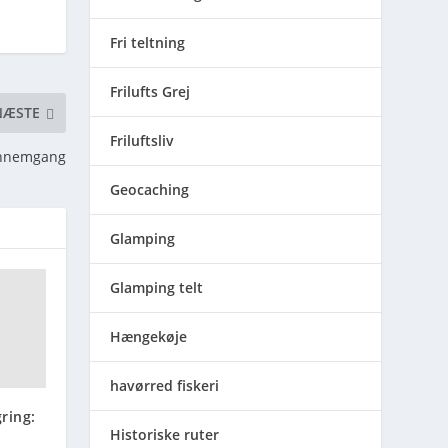
Fri teltning
Frilufts Grej
NÆSTE
Friluftsliv
ennemgang
Geocaching
Glamping
Glamping telt
Hængekøje
havørred fiskeri
ring:
Historiske ruter