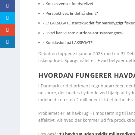
Konsekvenser for dyrelivet
Perspektivet: Er det så slemt?
Er LAKSEGATE startskuddet for bæredygtigt fiske
Hvad kan vi som outdoor-entusiaster gøre?
Konklusion på LAKSEGATE
Debatten toppede i januar 2025 med en P1 Debat
fiskeopdræt. Spørgsmålet er: Hvad betyder dette
HVORDAN FUNGERER HAV
I Danmark er det primært regnbueørreder, der b
net-bure, der holdes flydende ved hjælp af flyd
indeholde næsten 2 millioner fisk i et forholdsvi
Problemet er, at havbrug – i modsætning til la
effektivt. Alt hvad der kommer ud fra produktion
Læs også:
19 havbrug uden gyldig miljøgodken