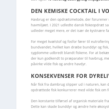
DEN KEMISKE COCKTAIL I V
Havbrug er den opdrætsmetode, der forurener me
havmiljøet. I 2021 udledte dansk fiskeopdræt sa
udleder meget mere, er det især de kystnære fa
For meget kvælstof og fosfor fører til eutrofier
bundvandet, hvilket kan dræbe bunddyr og fisk, 
sygdomme udbredt blandt fiskene. For at bekæm
der kun godkendt to præparater til havbrug, me
påvirke vilde fisk og andre havdyr.
KONSEKVENSER FOR DYRELI
Når fisk fra dambrug slipper ud i naturen, kan 
opdrættede fisk konkurrerer med vilde fisk om
Den konstante tilførsel af organisk materiale 
Dette kan skade bunddyr og ændre hele økosy