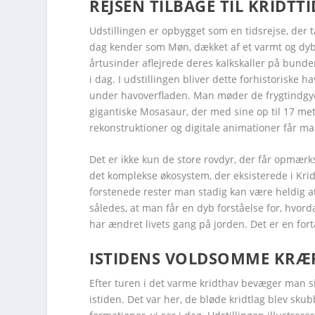
REJSEN TILBAGE TIL KRIDTT
Facebook
Facebook
Facebook
Facebook
Facebook
Facebook
Twitter
Twitter
Twitter
Twitter
Twitter
Twitter
Udstillingen er opbygget som en tidsrejse, der t
dag kender som Møn, dækket af et varmt og dybt
årtusinder aflejrede deres kalkskaller på bunden
i dag. I udstillingen bliver dette forhistoriske ha
under havoverfladen. Man møder de frygtindgy
gigantiske Mosasaur, der med sine op til 17 m
rekonstruktioner og digitale animationer får ma
Det er ikke kun de store rovdyr, der får opmær
det komplekse økosystem, der eksisterede i Kri
forstenede rester man stadig kan være heldig at
således, at man får en dyb forståelse for, hvor
har ændret livets gang på jorden. Det er en fort
ISTIDENS VOLDSOMME KRÆ
Efter turen i det varme kridthav bevæger man si
istiden. Det var her, de bløde kridtlag blev sk