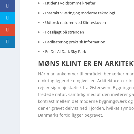
Istidens voldsomme kræfter
Interaktiv læring og moderne teknologi
Udforsk naturen ved Klinteskoven
Fossiljagt på stranden
Faciliteter og praktisk information
En Del Af Dark Sky Park
MØNS KLINT ER EN ARKITEK
Når man ankommer til området, bemærker man st
omkringliggende omgivelser. Arkitekturen er insp
rejser sig majestætisk fra Østersøen. Bygninge
fredede natur, samtidig med at den inviterer gæ
kontrast mellem det moderne bygningsværk og d
der er gravet delvist ned i jorden, hvilket sym
Danmarks fortid ligger begravet.