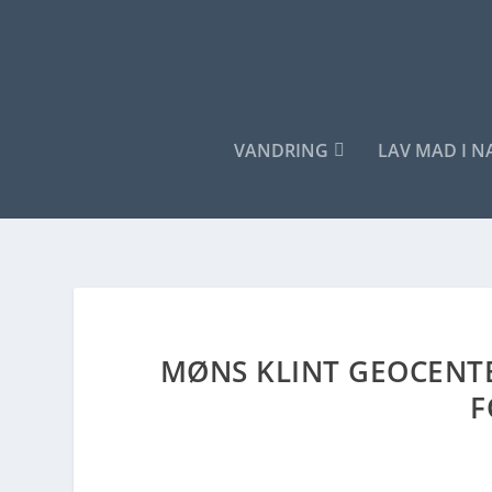
VANDRING
LAV MAD I 
MØNS KLINT GEOCENT
F