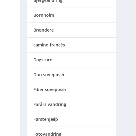
Bjergvandring
Bornholm
e
Brændere
camino francés
Dagsture
Dun soveposer
Fiber soveposer
Forårs vandring
f
Førstehjælp
l
Fotovandring