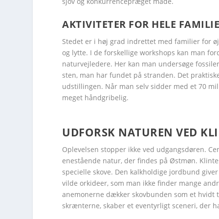
sjov og konkurrencepræget måde.
AKTIVITETER FOR HELE FAMILI
Stedet er i høj grad indrettet med familier for ø
og lytte. I de forskellige workshops kan man ford
naturvejledere. Her kan man undersøge fossiler
sten, man har fundet på stranden. Det praktiske
udstillingen. Når man selv sidder med et 70 mil
meget håndgribelig.
UDFORSK NATUREN VED KL
Facebook
Facebook
Facebook
Facebook
Facebook
Facebook
Twitter
Twitter
Twitter
Twitter
Twitter
Twitter
Oplevelsen stopper ikke ved udgangsdøren. Cen
enestående natur, der findes på Østmøn. Klinte
specielle skove. Den kalkholdige jordbund giver
vilde orkideer, som man ikke finder mange andre
anemonerne dækker skovbunden som et hvidt tæpp
skrænterne, skaber et eventyrligt sceneri, der