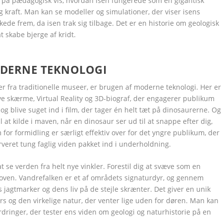
rer på pædagogisk vis, hvordan isen fungerede som en gigantisk
 kraft. Man kan se modeller og simulationer, der viser isens
e frem, da isen trak sig tilbage. Det er en historie om geologisk
t skabe bjerge af kridt.
ODERNE TEKNOLOGI
Google+
Google+
Google+
Google+
Google+
Google+
LinkedIn
LinkedIn
LinkedIn
LinkedIn
LinkedIn
LinkedIn
ter fra traditionelle museer, er brugen af moderne teknologi. Her er
e skærme, Virtual Reality og 3D-biograf, der engagerer publikum
 og blive suget ind i film, der tager én helt tæt på dinosaurerne. Og
il at kilde i maven, når en dinosaur ser ud til at snappe efter dig,
or formidling er særligt effektiv over for det yngre publikum, der
erveret tung faglig viden pakket ind i underholdning.
t se verden fra helt nye vinkler. Forestil dig at svæve som en
a oven. Vandrefalken er et af områdets signaturdyr, og gennem
jagtmarker og dens liv på de stejle skrænter. Det giver en unik
s og den virkelige natur, der venter lige uden for døren. Man kan
rdringer, der tester ens viden om geologi og naturhistorie på en