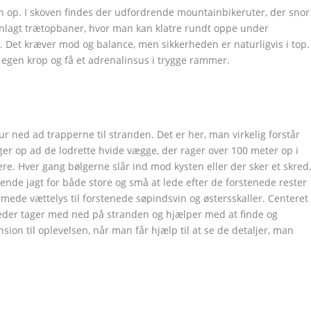
sen op. I skoven findes der udfordrende mountainbikeruter, der snor
nlagt trætopbaner, hvor man kan klatre rundt oppe under
. Det kræver mod og balance, men sikkerheden er naturligvis i top.
egen krop og få et adrenalinsus i trygge rammer.
Google+
Google+
Google+
Google+
Google+
Google+
LinkedIn
LinkedIn
LinkedIn
LinkedIn
LinkedIn
LinkedIn
r ned ad trapperne til stranden. Det er her, man virkelig forstår
ger op ad de lodrette hvide vægge, der rager over 100 meter op i
ere. Hver gang bølgerne slår ind mod kysten eller der sker et skred
ndende jagt for både store og små at lede efter de forstenede rester
ormede vættelys til forstenede søpindsvin og østersskaller. Centeret
leder tager med ned på stranden og hjælper med at finde og
nsion til oplevelsen, når man får hjælp til at se de detaljer, man
tter
Google+
LinkedIn