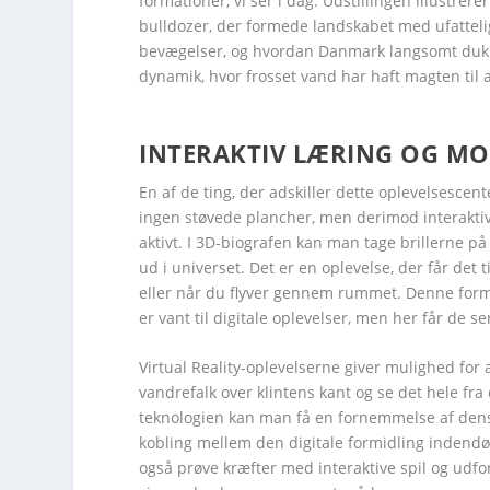
formationer, vi ser i dag. Udstillingen illustre
bulldozer, der formede landskabet med ufattelig
bevægelser, og hvordan Danmark langsomt dukked
dynamik, hvor frosset vand har haft magten til a
INTERAKTIV LÆRING OG M
Facebook
Facebook
Facebook
Facebook
Facebook
Facebook
Twitter
Twitter
Twitter
Twitter
Twitter
Twitter
En af de ting, der adskiller dette oplevelsescen
ingen støvede plancher, men derimod interaktiv
aktivt. I 3D-biografen kan man tage brillerne på
ud i universet. Det er en oplevelse, der får det t
eller når du flyver gennem rummet. Denne form f
er vant til digitale oplevelser, men her får de s
Virtual Reality-oplevelserne giver mulighed for a
vandrefalk over klintens kant og se det hele fr
teknologien kan man få en fornemmelse af dens 
kobling mellem den digitale formidling indendør
også prøve kræfter med interaktive spil og udfo