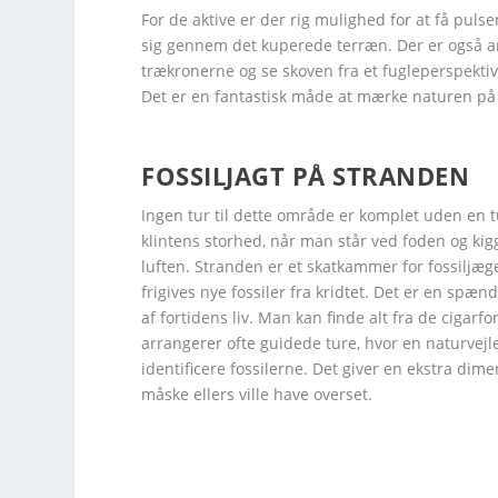
For de aktive er der rig mulighed for at få pul
sig gennem det kuperede terræn. Der er også a
trækronerne og se skoven fra et fugleperspektiv
Det er en fantastisk måde at mærke naturen på 
FOSSILJAGT PÅ STRANDEN
Facebook
Facebook
Facebook
Facebook
Facebook
Facebook
Twitter
Twitter
Twitter
Twitter
Twitter
Twitter
Ingen tur til dette område er komplet uden en tu
klintens storhed, når man står ved foden og kig
luften. Stranden er et skatkammer for fossiljæg
frigives nye fossiler fra kridtet. Det er en spæ
af fortidens liv. Man kan finde alt fra de cigarf
arrangerer ofte guidede ture, hvor en naturvej
identificere fossilerne. Det giver en ekstra dime
måske ellers ville have overset.
Facebook
Twi