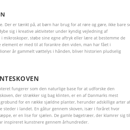
EN
je. Der er tænkt på, at børn har brug for at røre og gøre, ikke bare s
ybe sig i kreative aktiviteter under kyndig vejledning af
 i mikroskoper, støbe sine egne aftryk eller lære at bestemme de
 element er med til at forankre den viden, man har fået i
lioner år gammelt vættelys i hånden, bliver historien pludselig
INTESKOVEN
Google+
Google+
Google+
Google+
Google+
Google+
LinkedIn
LinkedIn
LinkedIn
LinkedIn
LinkedIn
LinkedIn
teret fungerer som den naturlige base for at udforske den
skoven, der strækker sig bag klinten, er en af Danmarks mest
 grobund for en række sjældne planter, herunder adskillige arter a
 steder i landet. En gåtur gennem skoven, især i foråret hvor
e, er en lise for sjælen. De gamle bøgetræer, der klamrer sig ti
 har inspireret kunstnere gennem århundreder.