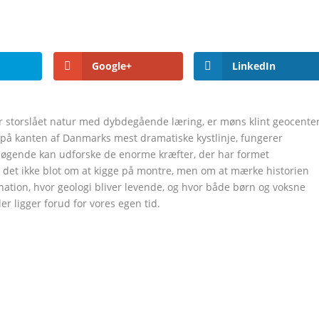
Google+
LinkedIn
er storslået natur med dybdegående læring, er møns klint geocente
ret på kanten af Danmarks mest dramatiske kystlinje, fungerer
besøgende kan udforske de enorme kræfter, der har formet
 det ikke blot om at kigge på montre, men om at mærke historien
ination, hvor geologi bliver levende, og hvor både børn og voksne
r ligger forud for vores egen tid.