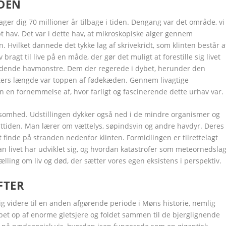
IDEN
Google+
Google+
Google+
Google+
Google+
Google+
LinkedIn
LinkedIn
LinkedIn
LinkedIn
LinkedIn
LinkedIn
ager dig 70 millioner år tilbage i tiden. Dengang var det område, vi 
 hav. Det var i dette hav, at mikroskopiske alger gennem
. Hvilket dannede det tykke lag af skrivekridt, som klinten består a
v bragt til live på en måde, der gør det muligt at forestille sig livet
dende havmonstre. Dem der regerede i dybet, herunder den
eters længde var toppen af fødekæden. Gennem livagtige
n en fornemmelse af, hvor farligt og fascinerende dette urhav var.
ksomhed. Udstillingen dykker også ned i de mindre organismer og
dttiden. Man lærer om vættelys, søpindsvin og andre havdyr. Deres
 finde på stranden nedenfor klinten. Formidlingen er tilrettelagt
dan livet har udviklet sig, og hvordan katastrofer som meteornedsla
ælling om liv og død, der sætter vores egen eksistens i perspektiv.
FTER
g videre til en anden afgørende periode i Møns historie, nemlig
ubbet op af enorme gletsjere og foldet sammen til de bjerglignende