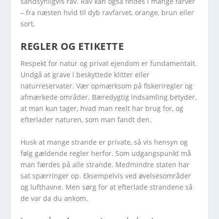
sandsynligvis rav. Rav kan også findes i mange farver
– fra næsten hvid til dyb ravfarvet, orange, brun eller
sort.
REGLER OG ETIKETTE
Respekt for natur og privat ejendom er fundamentalt.
Undgå at grave i beskyttede klitter eller
naturreservater. Vær opmærksom på fiskeriregler og
afmærkede områder. Bæredygtig indsamling betyder,
at man kun tager, hvad man reelt har brug for, og
efterlader naturen, som man fandt den.
Husk at mange strande er private, så vis hensyn og
følg gældende regler herfor. Som udgangspunkt må
man færdes på alle strande. Medmindre staten har
sat spærringer op. Eksempelvis ved øvelsesområder
og lufthavne. Men sørg for at efterlade strandene så
de var da du ankom.