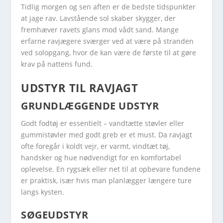
Tidlig morgen og sen aften er de bedste tidspunkter
at jage rav. Lavstående sol skaber skygger, der
fremhæver ravets glans mod vådt sand. Mange
erfarne ravjægere sværger ved at være på stranden
ved solopgang, hvor de kan være de første til at gøre
krav på nattens fund.
UDSTYR TIL RAVJAGT
GRUNDLÆGGENDE UDSTYR
Godt fodtøj er essentielt – vandtætte støvler eller
gummistøvler med godt greb er et must. Da ravjagt
ofte foregår i koldt vejr, er varmt, vindtæt tøj,
handsker og hue nødvendigt for en komfortabel
oplevelse. En rygsæk eller net til at opbevare fundene
er praktisk, især hvis man planlægger længere ture
langs kysten.
SØGEUDSTYR