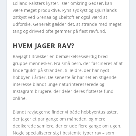
Lolland-Falsters kyster, især omkring Gedser, kan
være meget produktive. Fyns sydkyst og Djurslands
østkyst ved Grenaa og Ebeltoft er også værd at
udforske. Generelt gælder det, at strande med meget
tang og drivved ofte gemmer på flest ravfund.
HVEM JAGER RAV?
Ravjagt tiltrækker en bemærkelsesværdig bred
gruppe mennesker. Fra små børn, der fascineres af at
finde “guld” på stranden, til ældre, der har nydt
hobbyen i årtier. De seneste år har set en stigende
interesse blandt unge naturinteresserede og
Instagram-brugere, der deler deres flotteste fund
online.
Blandt ravjægerne finder vi både hobbyentusiaster,
der jager et par gange om måneden, og mere
dedikerede samlere, der er ude flere gange om ugen.
Nogle specialiserer sig i bestemte typer rav – som