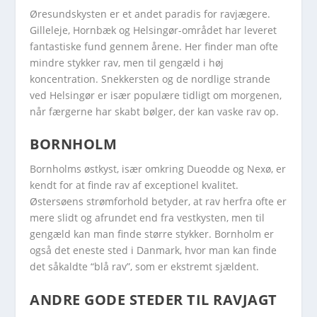
Øresundskysten er et andet paradis for ravjægere.
Gilleleje, Hornbæk og Helsingør-området har leveret
fantastiske fund gennem årene. Her finder man ofte
mindre stykker rav, men til gengæld i høj
koncentration. Snekkersten og de nordlige strande
ved Helsingør er især populære tidligt om morgenen,
når færgerne har skabt bølger, der kan vaske rav op.
BORNHOLM
Bornholms østkyst, især omkring Dueodde og Nexø, er
kendt for at finde rav af exceptionel kvalitet.
Østersøens strømforhold betyder, at rav herfra ofte er
mere slidt og afrundet end fra vestkysten, men til
gengæld kan man finde større stykker. Bornholm er
også det eneste sted i Danmark, hvor man kan finde
det såkaldte “blå rav”, som er ekstremt sjældent.
ANDRE GODE STEDER TIL RAVJAGT