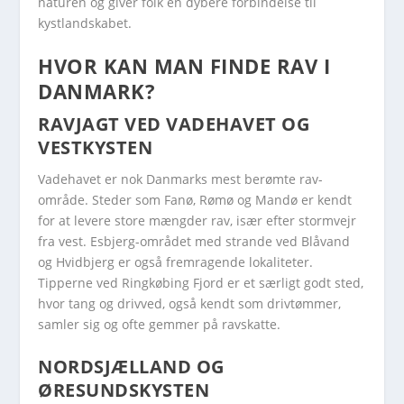
naturen og giver folk en dybere forbindelse til
kystlandskabet.
HVOR KAN MAN FINDE RAV I
DANMARK?
RAVJAGT VED VADEHAVET OG
VESTKYSTEN
Vadehavet er nok Danmarks mest berømte rav-
område. Steder som Fanø, Rømø og Mandø er kendt
for at levere store mængder rav, især efter stormvejr
fra vest. Esbjerg-området med strande ved Blåvand
og Hvidbjerg er også fremragende lokaliteter.
Tipperne ved Ringkøbing Fjord er et særligt godt sted,
hvor tang og drivved, også kendt som drivtømmer,
samler sig og ofte gemmer på ravskatte.
NORDSJÆLLAND OG
ØRESUNDSKYSTEN