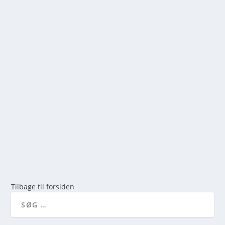
DE 7 BEDSTE DANSKE VANDRESTIER I
FORÅRET
af
mick
|
dec 29, 2025
|
0
Hvorfor foråret er den perfekte tid til vandring i
Danmark ...
LÆS MERE
Tilbage til forsiden