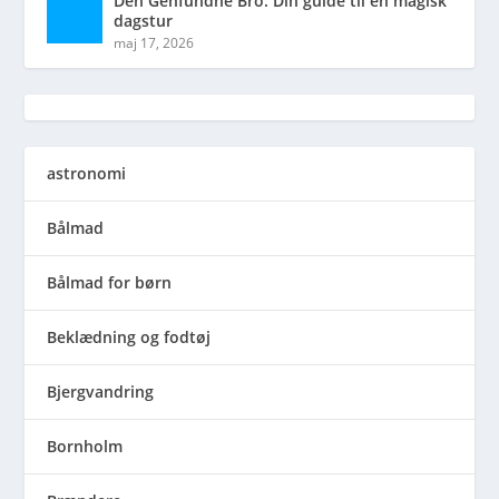
Den Genfundne Bro: Din guide til en magisk
dagstur
maj 17, 2026
astronomi
Bålmad
Bålmad for børn
Beklædning og fodtøj
Bjergvandring
Bornholm