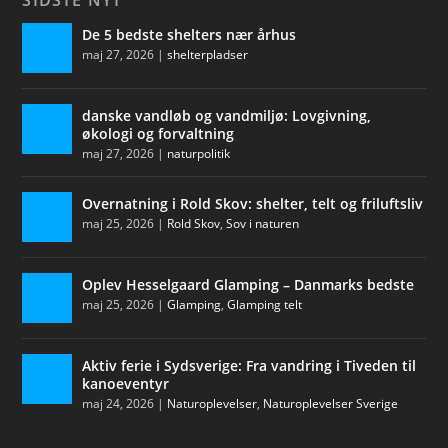
SIDSTE NYT
De 5 bedste shelters nær århus
maj 27, 2026
|
shelterpladser
danske vandløb og vandmiljø: Lovgivning,
økologi og forvaltning
maj 27, 2026
|
naturpolitik
Overnatning i Rold Skov: shelter, telt og friluftsliv
maj 25, 2026
|
Rold Skov
,
Sov i naturen
Oplev Hesselgaard Glamping – Danmarks bedste
maj 25, 2026
|
Glamping
,
Glamping telt
Aktiv ferie i Sydsverige: Fra vandring i Tiveden til
kanoeventyr
maj 24, 2026
|
Naturoplevelser
,
Naturoplevelser Sverige