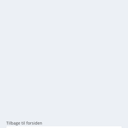
DE 7 BEDSTE DANSKE VANDRESTIER I
FORÅRET
af
mick
|
dec 29, 2025
|
0
Hvorfor foråret er den perfekte tid til vandring i
Danmark ...
LÆS MERE
Tilbage til forsiden