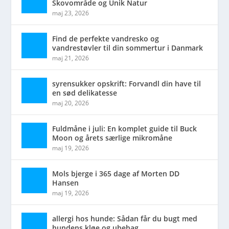
Skovområde og Unik Natur
maj 23, 2026
Find de perfekte vandresko og
vandrestøvler til din sommertur i Danmark
maj 21, 2026
syrensukker opskrift: Forvandl din have til
en sød delikatesse
maj 20, 2026
Fuldmåne i juli: En komplet guide til Buck
Moon og årets særlige mikromåne
maj 19, 2026
Mols bjerge i 365 dage af Morten DD
Hansen
maj 19, 2026
allergi hos hunde: Sådan får du bugt med
hundens kløe og ubehag