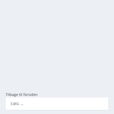
DE 7 BEDSTE DANSKE VANDRESTIER I
FORÅRET
af
mick
|
dec 29, 2025
|
0
Hvorfor foråret er den perfekte tid til vandring i
Danmark ...
LÆS MERE
Tilbage til forsiden