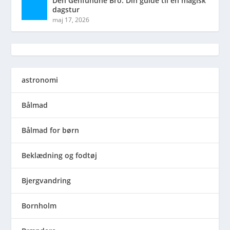
Den Genfundne Bro: Din guide til en magisk
dagstur
maj 17, 2026
astronomi
Bålmad
Bålmad for børn
Beklædning og fodtøj
Bjergvandring
Bornholm