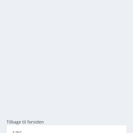
DE 7 BEDSTE DANSKE VANDRESTIER I
FORÅRET
af
mick
|
dec 29, 2025
|
0
Hvorfor foråret er den perfekte tid til vandring i
Danmark ...
LÆS MERE
Tilbage til forsiden