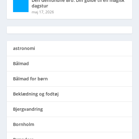
Den Genfundne Bro: Din guide til en magisk
dagstur
maj 17, 2026
astronomi
Bålmad
Bålmad for børn
Beklædning og fodtøj
Bjergvandring
Bornholm