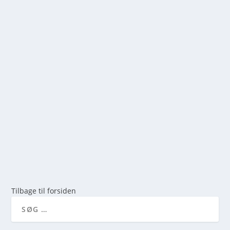
DE 7 BEDSTE DANSKE VANDRESTIER I
FORÅRET
af
mick
|
dec 29, 2025
|
0
Hvorfor foråret er den perfekte tid til vandring i
Danmark ...
LÆS MERE
Tilbage til forsiden